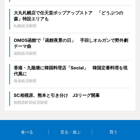
大丸札幌店で任天堂ポップアップストア 「どうぶつの
森」特設エリアも
札幌経済新聞
OMO5函館で「函館夜景の日」 手回しオルガンで野外劇
テーマ曲
函館経済新聞
香港・九龍塘に韓国料理店「Social」 韓国定番料理を現
代風に
香港経済新聞
SC相模原、熊本と引き分け J3リーグ開幕
相模原町田経済新聞
食べる
見る・遊ぶ
買う