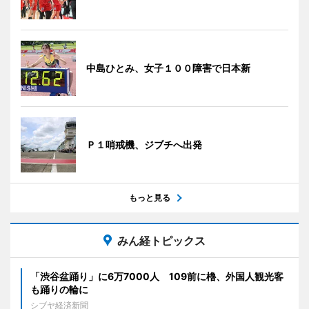
中島ひとみ、女子１００障害で日本新
Ｐ１哨戒機、ジブチへ出発
もっと見る
みん経トピックス
「渋谷盆踊り」に6万7000人 109前に櫓、外国人観光客
も踊りの輪に
シブヤ経済新聞