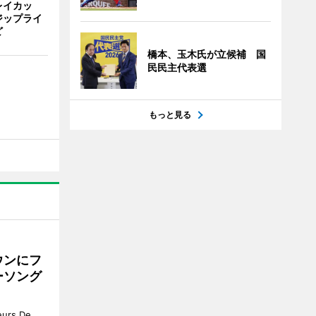
レイカッ
ジップライ
ど
橋本、玉木氏が立候補 国
民民主代表選
もっと見る
ウンにフ
ーソング
rs De