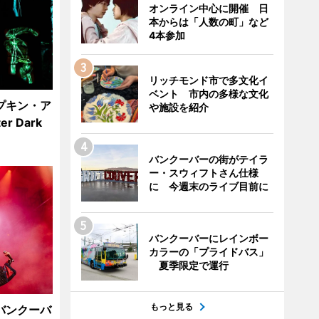
オンライン中心に開催 日
本からは「人数の町」など
4本参加
リッチモンド市で多文化イ
ベント 市内の多様な文化
プキン・ア
や施設を紹介
r Dark
バンクーバーの街がテイラ
ー・スウィフトさん仕様
に 今週末のライブ目前に
バンクーバーにレインボー
カラーの「プライドバス」
夏季限定で運行
もっと見る
バンクーバ