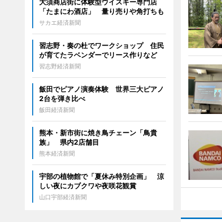
大須商店街に体験型ウイスキー専門店
「たまにわ酒店」 量り売りや角打ちも
サカエ経済新聞
習志野・奏の杜でワークショップ 住民
が育てたラベンダーでリース作りなど
習志野経済新聞
飯田でピアノ演奏体験 世界三大ピアノ
2台を弾き比べ
飯田経済新聞
熊本・新市街に焼き鳥チェーン「鳥貴
族」 県内2店舗目
熊本経済新聞
宇部の植物館で「夏休み特別企画」 涼
しい夜にカブクワや夜咲花観賞
山口宇部経済新聞