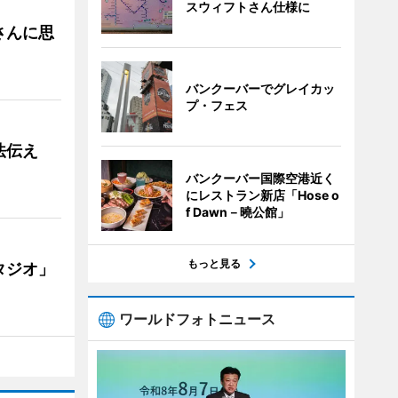
スウィフトさん仕様に
さんに思
バンクーバーでグレイカッ
プ・フェス
法伝え
バンクーバー国際空港近く
にレストラン新店「Hose o
f Dawn－曉公館」
もっと見る
タジオ」
ワールドフォトニュース