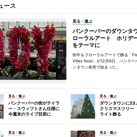
ュース
見る・遊ぶ
バンクーバーのダウンタ
ローラルアート ホリデ
をテーマに
街中をフローラルアートで飾る「Fleu
Villes Noel」が12月6日、バン
ンタウン各所で始まった。
見る・遊ぶ
見る・遊ぶ
バンクーバーの街がテイラ
ダウンタウンに23
ー・スウィフトさん仕様に
クリスマスツリー 
今週末のライブ目前に
ライト飾る
見る・遊ぶ
見る・遊ぶ