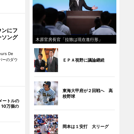
ウンにフ
ーソング
木原官房長官「拉致は現在進行形」
rs De
クーバーのダウ
ＥＰＡ視野に議論継続
東海大甲府が２回戦へ 高
校野球
メートルの
10万個の
岡本は１安打 大リーグ