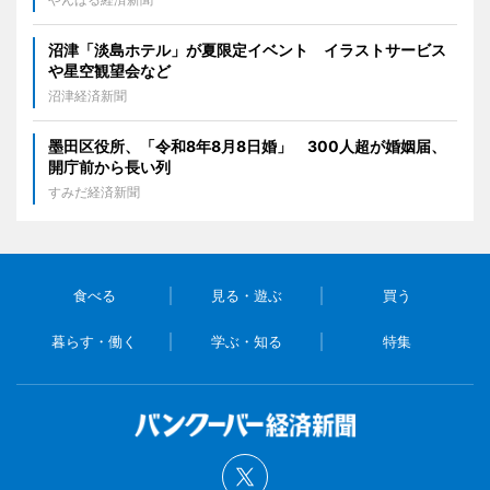
沼津「淡島ホテル」が夏限定イベント イラストサービス
や星空観望会など
沼津経済新聞
墨田区役所、「令和8年8月8日婚」 300人超が婚姻届、
開庁前から長い列
すみだ経済新聞
食べる
見る・遊ぶ
買う
暮らす・働く
学ぶ・知る
特集