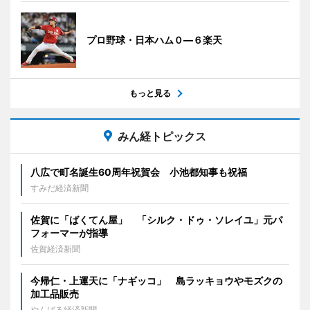
プロ野球・日本ハム０―６楽天
もっと見る
みん経トピックス
八広で町名誕生60周年祝賀会 小池都知事も祝福
すみだ経済新聞
佐賀に「ばくてん屋」 「シルク・ドゥ・ソレイユ」元パ
フォーマーが指導
佐賀経済新聞
今帰仁・上運天に「ナギッコ」 島ラッキョウやモズクの
加工品販売
やんばる経済新聞