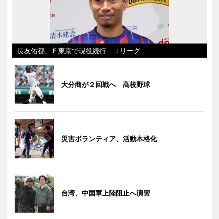
長友佑都、Ｆ東京で現役続行 Ｊリーグ
大分商が２回戦へ 高校野球
災害ボランティア、活動本格化
台湾、中国軍上陸阻止へ演習