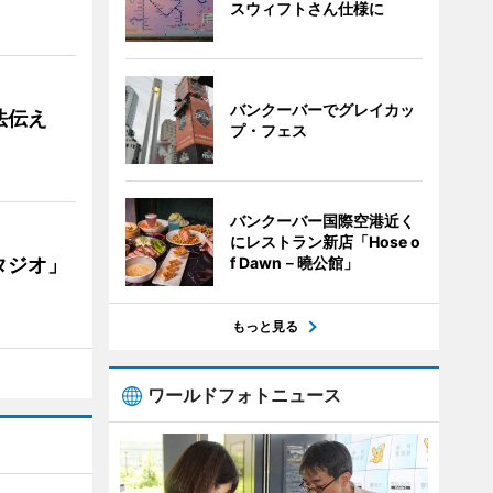
スウィフトさん仕様に
バンクーバーでグレイカッ
法伝え
プ・フェス
バンクーバー国際空港近く
にレストラン新店「Hose o
タジオ」
f Dawn－曉公館」
もっと見る
ワールドフォトニュース