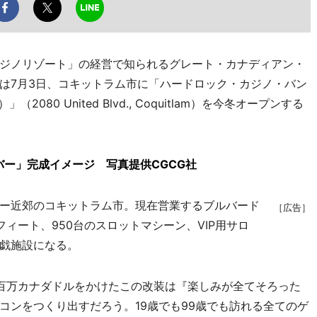
ジノリゾート」の経営で知られるグレート・カナディアン・
社は7月3日、コキットラム市に「ハードロック・カジノ・バン
er）」（2080 United Blvd., Coquitlam）を今冬オープンする
ー」完成イメージ 写真提供CGCG社
ー近郊のコキットラム市。現在営業するブルバード
［広告］
ィート、950台のスロットマシーン、VIP用サロ
戯施設になる。
は「数百万カナダドルをかけたこの改装は『楽しみが全てそろった
コンをつくり出すだろう。19歳でも99歳でも訪れる全てのゲ