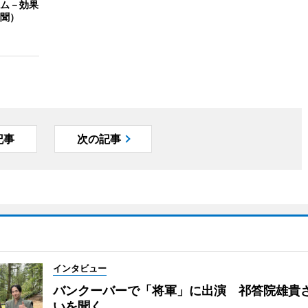
ム－効果
聞）
記事
次の記事
インタビュー
バンクーバーで「将軍」に出演 祁答院雄貴
いを聞く