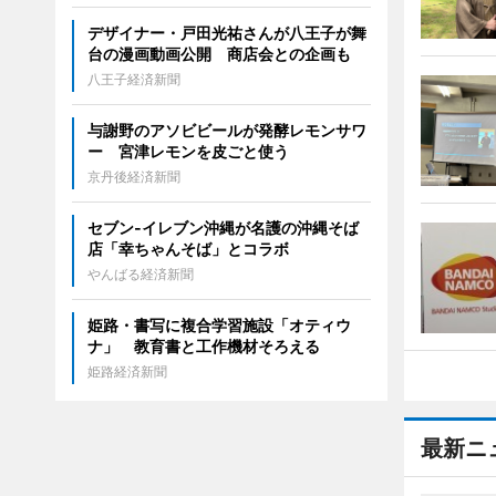
デザイナー・戸田光祐さんが八王子が舞
台の漫画動画公開 商店会との企画も
八王子経済新聞
与謝野のアソビビールが発酵レモンサワ
ー 宮津レモンを皮ごと使う
京丹後経済新聞
セブン‐イレブン沖縄が名護の沖縄そば
店「幸ちゃんそば」とコラボ
やんばる経済新聞
姫路・書写に複合学習施設「オティウ
ナ」 教育書と工作機材そろえる
姫路経済新聞
最新ニ