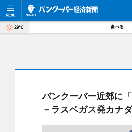
食べる
29°C
バンクーバー近郊に
－ラスベガス発カナダ