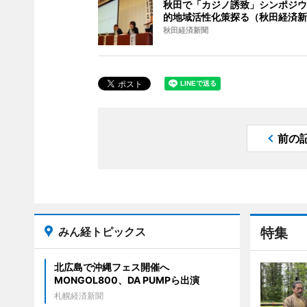
秋田で「カジノ誘致」シンポジウ
的地域活性化策探る（秋田経済新
秋田経済新聞
前の
みん経トピックス
特集
北広島で沖縄フェス開催へ
MONGOL800、DA PUMPら出演
札幌経済新聞