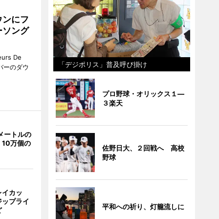
ウンにフ
ーソング
rs De
「デジポリス」普及呼び掛け
クーバーのダウ
プロ野球・オリックス１―
３楽天
メートルの
10万個の
佐野日大、２回戦へ 高校
野球
レイカッ
ジップライ
平和への祈り、灯籠流しに
ど