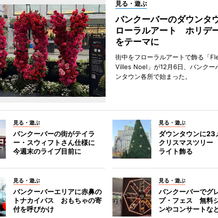
見る・遊ぶ
バンクーバーのダウンタ
ローラルアート ホリデ
をテーマに
街中をフローラルアートで飾る「Fleu
Villes Noel」が12月6日、バン
ンタウン各所で始まった。
見る・遊ぶ
見る・遊ぶ
バンクーバーの街がテイラ
ダウンタウンに23
ー・スウィフトさん仕様に
クリスマスツリー 
今週末のライブ目前に
ライト飾る
見る・遊ぶ
見る・遊ぶ
バンクーバーエリアに赤鼻の
バンクーバーでグ
トナカイバス おもちゃの寄
プ・フェス 無料
付を呼びかけ
ンやコンサートな