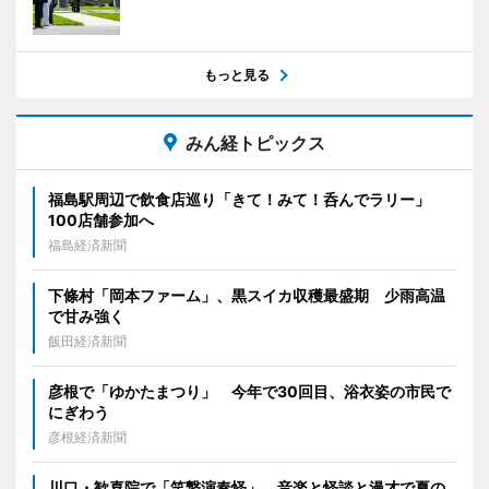
もっと見る
みん経トピックス
福島駅周辺で飲食店巡り「きて！みて！呑んでラリー」
100店舗参加へ
福島経済新聞
下條村「岡本ファーム」、黒スイカ収穫最盛期 少雨高温
で甘み強く
飯田経済新聞
彦根で「ゆかたまつり」 今年で30回目、浴衣姿の市民で
にぎわう
彦根経済新聞
川口・歓喜院で「笑撃演奏怪」 音楽と怪談と漫才で夏の