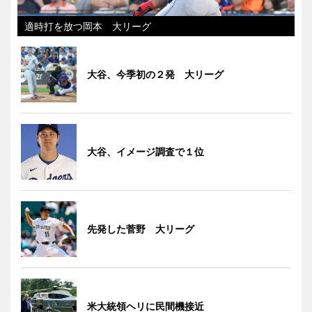
適時打を放つ岡本 大リーグ
大谷、今季初の２発 大リーグ
大谷、イメージ調査で１位
先発した菅野 大リーグ
米大統領ヘリに民間機接近