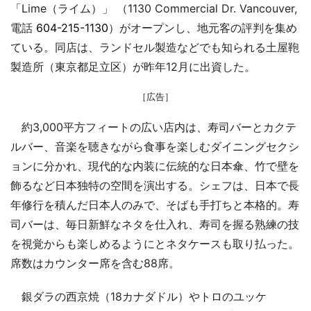
「Lime（ライム）」 （1130 Commercial Dr. Vancouver,
電話
604-215-1130
）がオープンし、地元客の評判を集め
ている。同店は、ランドセル製造などでも知られる土屋鞄
製造所（東京都足立区）が昨年12月に出資した。
［広告］
約3,000平方フィートの広い店内は、寿司バーとカクテ
ルバー、音楽を聴きながら食事を楽しむダイニングセクシ
ョンに分かれ、現代的な内装に伝統的な日本傘、竹で壁を
飾るなど日本独特の空間を演出する。シェフは、日本で長
年修行を積んだ日本人のみで、そばも手打ちと本格的。寿
司バーは、毎日新鮮なネタを仕入れ、寿司を握る熟練の技
を視覚からも楽しめるようにとネタケースも取り払った。
席数はカウンター席を含む88席。
銀ダラの西京焼（18カナダドル）やトロのユッケ