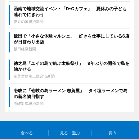
函南で地域交流イベント「D-Cカフェ」 夏休みの子ども
連れでにぎわう
伊豆の国経済新聞
飯田で「小さな体験マルシェ」 好きを仕事にしている6店
が日替わり出店
飯田経済新聞
徳之島「ユイの島で結ぶ太鼓祭り」 9年ぶりの開催で島を
沸かせる
奄美群島南三島経済新聞
壱岐に「壱岐の島ラーメン 志賀屋」 タイ塩ラーメンで島
の新名物目指す
壱岐対馬経済新聞
食べる
見る・遊ぶ
買う