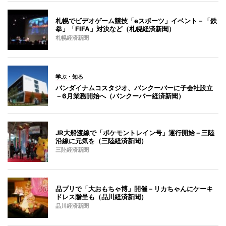
札幌でビデオゲーム競技「eスポーツ」イベント－「鉄
拳」「FIFA」対決など（札幌経済新聞）
札幌経済新聞
学ぶ・知る
バンダイナムコスタジオ、バンクーバーに子会社設立
－6月業務開始へ（バンクーバー経済新聞）
JR大船渡線で「ポケモントレイン号」運行開始－三陸
沿線に元気を（三陸経済新聞）
三陸経済新聞
品プリで「大おもちゃ博」開催－リカちゃんにケーキ
ドレス贈呈も（品川経済新聞）
品川経済新聞