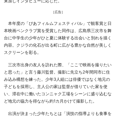
来加しインタビューに応じた。
［広告］
本年度の「ぴあフィルムフェスティバル」で観客賞と日
本映画ペンクラブ賞を受賞した同作は、広島県三次市を舞
台に中学生の少年がひと夏に体験する出会いと別れを描く
内容。クジラの化石が出る町に広がる豊かな自然が美しく
スクリーンを彩る。
三次市出身の友人を訪れた際、「ここで映画を撮りたい
と思った」と言う藤川監督。撮影に先立ち2年間同市に住
み込み構想を練った。少年3人組には俳優ではなく地元の
子どもを採用し、主人公の家は監督が借りていた家を使
い、滞在中に働いたコンニャク工場をシーンに盛り込むな
ど地元の協力を得ながら約1カ月かけて撮影した。
出演が決まった少年たちとは「演技の指導よりも食事を