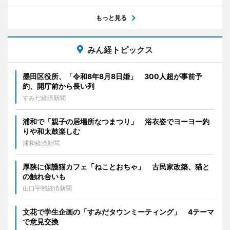
もっと見る
みん経トピックス
墨田区役所、「令和8年8月8日婚」 300人超が事前予
約、開庁前から長い列
すみだ経済新聞
浦和で「親子の居場所なつまつり」 浴衣姿でヨーヨー釣
りや和太鼓楽しむ
浦和経済新聞
厚狭に保護猫カフェ「ねことおちゃ」 古民家改築、猫と
の触れ合いも
山口宇部経済新聞
文花で学生企画の「すみだタウンミーティング」 4テーマ
で意見交換