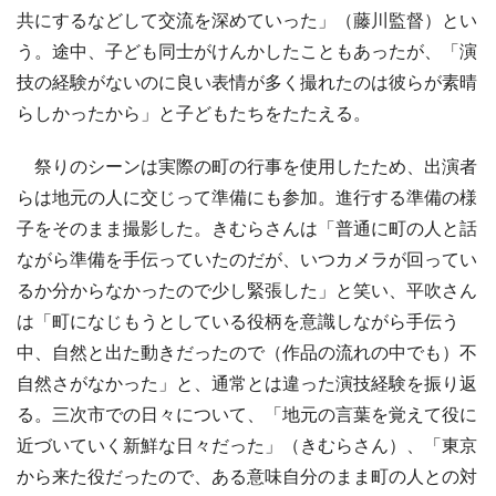
共にするなどして交流を深めていった」（藤川監督）とい
う。途中、子ども同士がけんかしたこともあったが、「演
技の経験がないのに良い表情が多く撮れたのは彼らが素晴
らしかったから」と子どもたちをたたえる。
祭りのシーンは実際の町の行事を使用したため、出演者
らは地元の人に交じって準備にも参加。進行する準備の様
子をそのまま撮影した。きむらさんは「普通に町の人と話
ながら準備を手伝っていたのだが、いつカメラが回ってい
るか分からなかったので少し緊張した」と笑い、平吹さん
は「町になじもうとしている役柄を意識しながら手伝う
中、自然と出た動きだったので（作品の流れの中でも）不
自然さがなかった」と、通常とは違った演技経験を振り返
る。三次市での日々について、「地元の言葉を覚えて役に
近づいていく新鮮な日々だった」（きむらさん）、「東京
から来た役だったので、ある意味自分のまま町の人との対