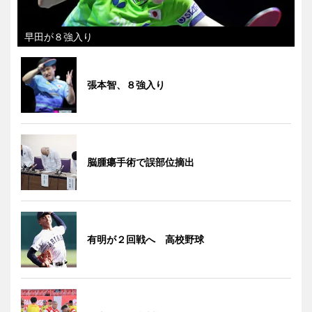
早田が８強入り
張本智、８強入り
脳腫瘍手術で誤部位摘出
有明が２回戦へ 高校野球