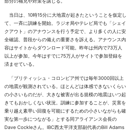
部分の補充や対策を講じる。
当日は、10時15分に大地震が起きたということを仮定し
て、一斉に訓練を開始。ラジオ局やテレビ局でも「シェイ
クアウト」のアナウンスを行う予定で、より多くの人に安
全確認、普段からの備えの重要さを訴える。アナウンス内
容はサイトからダウンロード可能。昨年は州内で73万人
以上が参加。今年はすでに75万人がサイトで参加登録を
済ませている。
「ブリティッシュ・コロンビア州では毎年3000回以上
の地震が観測されている。ほとんどは体感できないくらい
の小さいものだが、大きな被害が出る規模の地震はいつ起
きてもおかしくない状況。訓練に参加することが、災害を
乗り越え素早い回復を可能にするための小さいながらも確
実な第一歩につながる」とする同アライアンス会長の
Dave Cockleさん。IBC西太平洋支部副代表のBill Adams