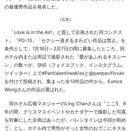
の最優秀作品を発表した。
［広告］
「Love is in the Air!」と題して企画された同コンテス
ト。「PG-13」「セクシー過ぎるきわどい作品は禁止」を
条件として、1月18日～2月7日の間に募集したところ、同
ホテル内または周辺で撮影された「愛があふれるキスシー
ン」の数々が、SNS（フェイスブック、インスタグラム、
ツイッター）上で#PanValentinesKissと@panpacificvan
を付けて投稿され、集まった全13作品の中から、Eunice
Wongさんの作品が選ばれた。
同ホテル広報マネジャーのLing Chanさんは「ここ5、6
年の間、クリスマスイベントやカナダデーで撮影した写真
を対象にした企画はあったが、バレンタインは今回が初め
て」とし、ホテル内で男性がそっと女性のおでこにキスを