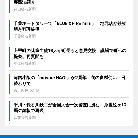
実践法紹介
狭山経済新聞
千葉ポートタワーで「BLUE＆FIRE mini」 地元店が鉄板
焼き料理提供
千葉経済新聞
上里町の児童生徒16人が町長らと意見交換 議場で町への
提案、再質問も
本庄経済新聞
河内小阪の「cuisine HAGI」が2周年 旬の食材使い、日
替わりで
東大阪経済新聞
平川・長谷川鉄工が全国大会一次審査に挑む 浮世絵を10
層の鋼板で再現
弘前経済新聞