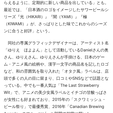
らえるように、定期的に新しい商品を出している」とも。
最近では、「日本酒のロゴをイメージしたサワービールシ
リーズ『光（HIKARI）』『闇（YAMI）』『極
（KIWAMI）』が、さっぱりとした味でこれからのシーズ
ンに合うと好評」という。
同社の専属グラフィックデザイナーは、アーティスト名
「ゆりえ ほよよん」として活動しているDanielさんの奥
さん、ゆりえさん。ゆりえさんが手掛ける、日本のゲー
ム・アニメ風の絵柄や、漢字一文字の商品名を記したロゴ
など、和の雰囲気を取り入れた「オタク風」ラベルは、店
頭で多くの人の目に留まり、口コミやSNSなどで話題とな
っている。中でも一番人気は「The Last Strawberry
Wit」で、アニメの美少女風ラベルとイチゴの甘酸っぱさ
が女性にも好まれており、2015年の「スクワミッシュ・
ビール祭り」で最優秀賞、2016年「Canadian Brewing