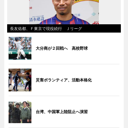
長友佑都、Ｆ東京で現役続行 Ｊリーグ
大分商が２回戦へ 高校野球
災害ボランティア、活動本格化
台湾、中国軍上陸阻止へ演習