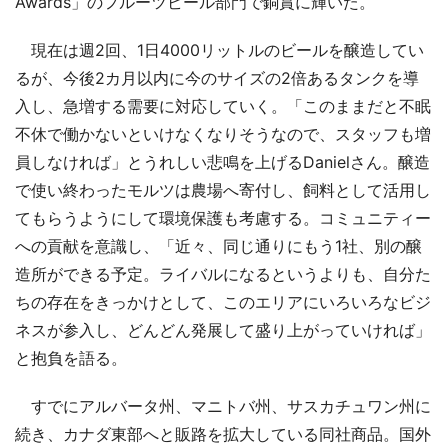
Awards」のフルーツビール部門で銅賞に輝いた。
現在は週2回、1日4000リットルのビールを醸造してい
るが、今後2カ月以内に今のサイズの2倍あるタンクを導
入し、急増する需要に対応していく。「このままだと不眠
不休で働かないといけなくなりそうなので、スタッフも増
員しなければ」とうれしい悲鳴を上げるDanielさん。醸造
で使い終わったモルツは農場へ寄付し、飼料として活用し
てもらうようにして環境保護も考慮する。コミュニティー
への貢献を意識し、「近々、同じ通りにもう1社、別の醸
造所ができる予定。ライバルになるというよりも、自分た
ちの存在をきっかけとして、このエリアにいろいろなビジ
ネスが参入し、どんどん発展して盛り上がっていければ」
と抱負を語る。
すでにアルバータ州、マニトバ州、サスカチュワン州に
続き、カナダ東部へと販路を拡大している同社商品。国外