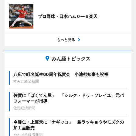
プロ野球・日本ハム０―６楽天
もっと見る
みん経トピックス
八広で町名誕生60周年祝賀会 小池都知事も祝福
すみだ経済新聞
佐賀に「ばくてん屋」 「シルク・ドゥ・ソレイユ」元パ
フォーマーが指導
佐賀経済新聞
今帰仁・上運天に「ナギッコ」 島ラッキョウやモズクの
加工品販売
やんばる経済新聞