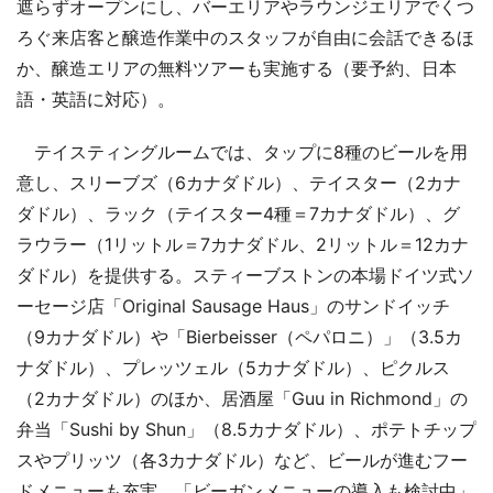
遮らずオープンにし、バーエリアやラウンジエリアでくつ
ろぐ来店客と醸造作業中のスタッフが自由に会話できるほ
か、醸造エリアの無料ツアーも実施する（要予約、日本
語・英語に対応）。
テイスティングルームでは、タップに8種のビールを用
意し、スリーブズ（6カナダドル）、テイスター（2カナ
ダドル）、ラック（テイスター4種＝7カナダドル）、グ
ラウラー（1リットル＝7カナダドル、2リットル＝12カナ
ダドル）を提供する。スティーブストンの本場ドイツ式ソ
ーセージ店「Original Sausage Haus」のサンドイッチ
（9カナダドル）や「Bierbeisser（ペパロニ）」（3.5カ
ナダドル）、プレッツェル（5カナダドル）、ピクルス
（2カナダドル）のほか、居酒屋「Guu in Richmond」の
弁当「Sushi by Shun」（8.5カナダドル）、ポテトチップ
スやプリッツ（各3カナダドル）など、ビールが進むフー
ドメニューも充実。「ビーガンメニューの導入も検討中」