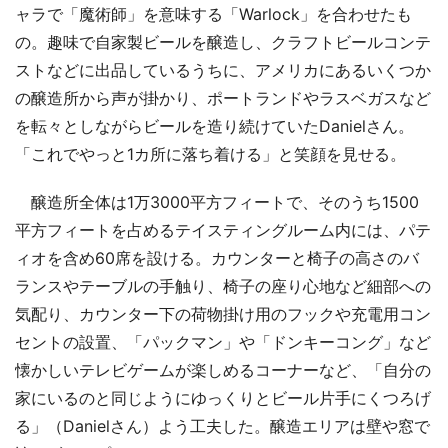
ャラで「魔術師」を意味する「Warlock」を合わせたも
の。趣味で自家製ビールを醸造し、クラフトビールコンテ
ストなどに出品しているうちに、アメリカにあるいくつか
の醸造所から声が掛かり、ポートランドやラスベガスなど
を転々としながらビールを造り続けていたDanielさん。
「これでやっと1カ所に落ち着ける」と笑顔を見せる。
醸造所全体は1万3000平方フィートで、そのうち1500
平方フィートを占めるテイスティングルーム内には、パテ
ィオを含め60席を設ける。カウンターと椅子の高さのバ
ランスやテーブルの手触り、椅子の座り心地など細部への
気配り、カウンター下の荷物掛け用のフックや充電用コン
セントの設置、「パックマン」や「ドンキーコング」など
懐かしいテレビゲームが楽しめるコーナーなど、「自分の
家にいるのと同じようにゆっくりとビール片手にくつろげ
る」（Danielさん）よう工夫した。醸造エリアは壁や窓で