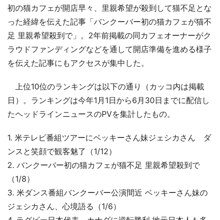
初の猫カフェが開店早々、里親希望が殺到して猫不足とな
った経緯を伝えた記事「バンクーバー初の猫カフェが猫不
足 里親希望殺到で」。2年前掲載の同カフェオーナーがク
ラウドファンディングなどを通して開店準備を進める様子
を伝えた記事にもアクセスが集中した。
上位10位のランキングは以下の通り（カッコ内は掲載
日）。ランキングは今年1月1日から6月30日までに配信し
たヘッドラインニュースのPVを集計したもの。
1. 米テレビ番組ツアーにベッキーさん妹ジェシカさん ダ
ンスと笑顔で観客魅了（1/12）
2. バンクーバー初の猫カフェが猫不足 里親希望殺到で
（1/8）
3. 米ダンス番組バンクーバー公演間近 ベッキーさん妹の
ジェシカさん、心境語る（1/6）