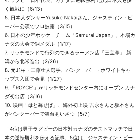
4. ラグビー日本代表、カナダに逆転勝利 地元日本人も多
く観戦に（6/13）
5. 日本人ダンサーYusuke Nakaiさん、ジャスティン・ビ
ーバー公演でソロ披露（3/15）
6. 日本の少年ホッケーチーム「Samurai Japan」、本場カ
ナダの大会で銅メダル（1/17）
7. リッチモンドで行列のできるラーメン店「三宝亭」 新
潟から北米進出（2/26）
8. 元J1柏・工藤壮人選手、バンクーバー・ホワイトキャ
ップス入団で会見（1/27）
9. 「ROYCE'」がリッチモンドセンター内にオープン カナ
ダ初出店（3/16）
10. 映画「母と暮せば」、海外初上映 吉永さんと坂本さん
がバンクーバーで舞台あいさつ（5/7）
4位は男子ラグビーの日本対カナダのテストマッチで日
本の逆転勝利を伝える記事、5位は、ジャスティン・ビー