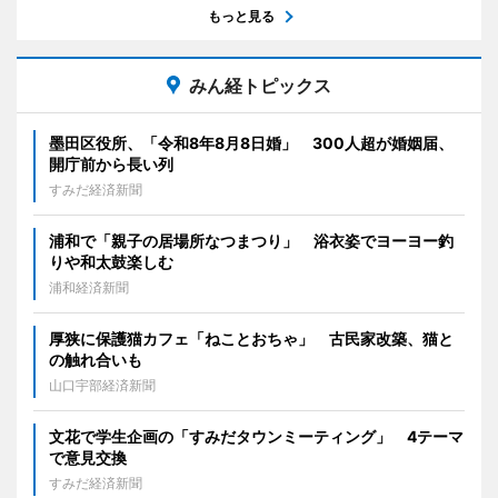
もっと見る
みん経トピックス
墨田区役所、「令和8年8月8日婚」 300人超が婚姻届、
開庁前から長い列
すみだ経済新聞
浦和で「親子の居場所なつまつり」 浴衣姿でヨーヨー釣
りや和太鼓楽しむ
浦和経済新聞
厚狭に保護猫カフェ「ねことおちゃ」 古民家改築、猫と
の触れ合いも
山口宇部経済新聞
文花で学生企画の「すみだタウンミーティング」 4テーマ
で意見交換
すみだ経済新聞