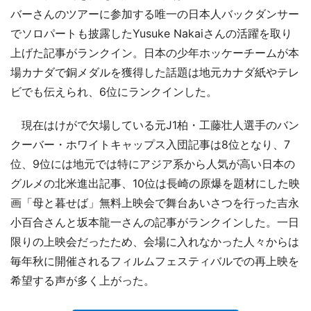
バーさんのツアーに参加する唯一の日本人バックダンサー
でソロパートも披露したYusuke Nakaiさんの活躍を取り
上げた記事がランクイン。日本の少年ホッケーチームが本
場カナダで銅メダルを獲得した話題は地元カナダ紙やテレ
ビでも伝えられ、6位にランクインした。
現在はけがで欠場している元J1柏・工藤壮人選手のバン
クーバー・ホワイトキャップス入団記事は8位となり、7
位、9位には地元では特にアジア系から人気が高い日本の
グルメの北米進出記事、10位は長崎の原爆を題材にした映
画「母と暮せば」無料上映会で舞台あいさつを行った吉永
小百合さんと坂本龍一さんの記事がランクインした。一日
限りの上映会だったため、会場に入れなかった人々からは
毎年秋に開催されるフィルムフェスティバルでの再上映を
希望する声が多く上がった。