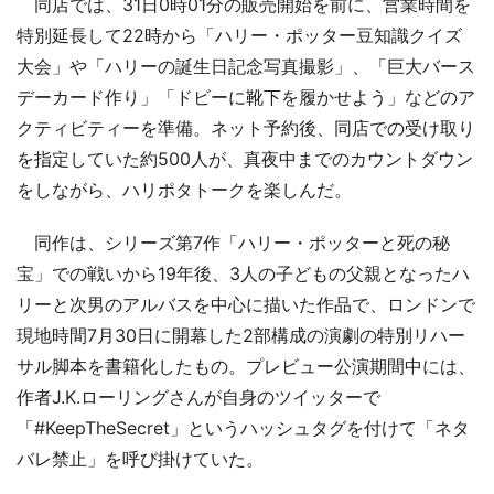
同店では、31日0時01分の販売開始を前に、営業時間を
特別延長して22時から「ハリー・ポッター豆知識クイズ
大会」や「ハリーの誕生日記念写真撮影」、「巨大バース
デーカード作り」「ドビーに靴下を履かせよう」などのア
クティビティーを準備。ネット予約後、同店での受け取り
を指定していた約500人が、真夜中までのカウントダウン
をしながら、ハリポタトークを楽しんだ。
同作は、シリーズ第7作「ハリー・ポッターと死の秘
宝」での戦いから19年後、3人の子どもの父親となったハ
リーと次男のアルバスを中心に描いた作品で、ロンドンで
現地時間7月30日に開幕した2部構成の演劇の特別リハー
サル脚本を書籍化したもの。プレビュー公演期間中には、
作者J.K.ローリングさんが自身のツイッターで
「#KeepTheSecret」というハッシュタグを付けて「ネタ
バレ禁止」を呼び掛けていた。