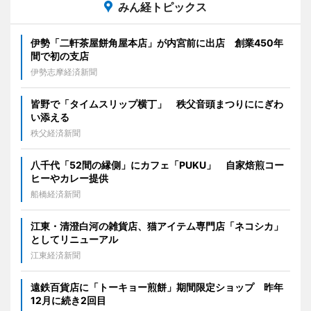
みん経トピックス
伊勢「二軒茶屋餅角屋本店」が内宮前に出店 創業450年
間で初の支店
伊勢志摩経済新聞
皆野で「タイムスリップ横丁」 秩父音頭まつりににぎわ
い添える
秩父経済新聞
八千代「52間の縁側」にカフェ「PUKU」 自家焙煎コー
ヒーやカレー提供
船橋経済新聞
江東・清澄白河の雑貨店、猫アイテム専門店「ネコシカ」
としてリニューアル
江東経済新聞
遠鉄百貨店に「トーキョー煎餅」期間限定ショップ 昨年
12月に続き2回目