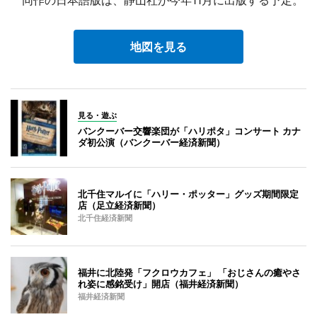
同作の日本語版は、静山社が今年11月に出版する予定。
地図を見る
見る・遊ぶ
バンクーバー交響楽団が「ハリポタ」コンサート カナ
ダ初公演（バンクーバー経済新聞）
北千住マルイに「ハリー・ポッター」グッズ期間限定
店（足立経済新聞）
北千住経済新聞
福井に北陸発「フクロウカフェ」 「おじさんの癒やさ
れ姿に感銘受け」開店（福井経済新聞）
福井経済新聞