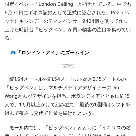
限定イベント「London Calling」が行われている。中でも
6月30日にギネス記録として正式に認定された」Pez（ペ
ッツ）キャンデーのディスペンサー9404個を使って作り
上げた時計台「ビッグベン」が買い物客の注目を集めてい
る。
「ロンドン・アイ」にズームイン
［広告］
縦1.54メートル×横1.54メートル×高さ2.15メートルの
「ビッグベン」は、マルチメディアデザイナーのDio
Wongさんがデザインを担当。ボランティアとともに約15
人で、1カ月以上かけて組み立て、最後の1週間はシフトを
組んで夜通し交代で作業を続けたという。
モール内では、「ビッグベン」とともに「イギリスの名
所」として、ペッツ・キャンデーを貼り付けて作った幅