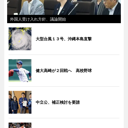
外国人受け入れ方針、議論開始
大型台風１３号、沖縄本島直撃
健大高崎が２回戦へ 高校野球
中立公、補正検討を要請