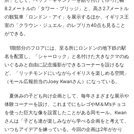
8.2メートルの「タワー・ブリッジ」と、高さ2.7メートル
の観覧車「ロンドン・アイ」を展示するほか、イギリス王
室の「クラウン・ジュエル」のレプリカ40点も見ること
ができる。
1階部分のフロアには、至る所にロンドンの地下鉄の駅
名を配置し、「シャーロック」と名付けた大きなクマのぬ
いぐるみと自由に記念撮影ができるコーナーを設けるな
ど、「リッチモンドにいながらイギリスを楽しめる空間」
（モール広報担当のJoey Kwanさん）になっている。
夏休みの子ども向け企画として、毎年さまざまな展示や
体験コーナーを設け、これまでにもレゴやM＆M’sチョコ
を使った巨大な像を設置したことがある同モール。Kwan
さんは「子ども達が楽しみながら学べる企画をと考えて、
いつもアイデアを練っている。今回の企画は2年がかり