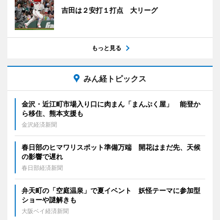
吉田は２安打１打点 大リーグ
もっと見る
みん経トピックス
金沢・近江町市場入り口に肉まん「まんぷく屋」 能登か
ら移住、熊本支援も
金沢経済新聞
春日部のヒマワリスポット準備万端 開花はまだ先、天候
の影響で遅れ
春日部経済新聞
弁天町の「空庭温泉」で夏イベント 妖怪テーマに参加型
ショーや謎解きも
大阪ベイ経済新聞