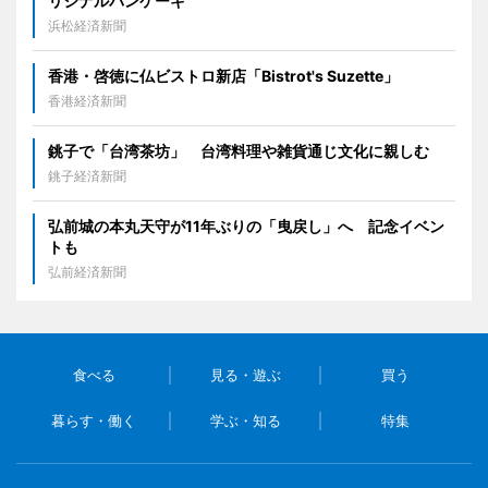
リジナルパンケーキ
浜松経済新聞
香港・啓徳に仏ビストロ新店「Bistrot's Suzette」
香港経済新聞
銚子で「台湾茶坊」 台湾料理や雑貨通じ文化に親しむ
銚子経済新聞
弘前城の本丸天守が11年ぶりの「曳戻し」へ 記念イベン
トも
弘前経済新聞
食べる
見る・遊ぶ
買う
暮らす・働く
学ぶ・知る
特集