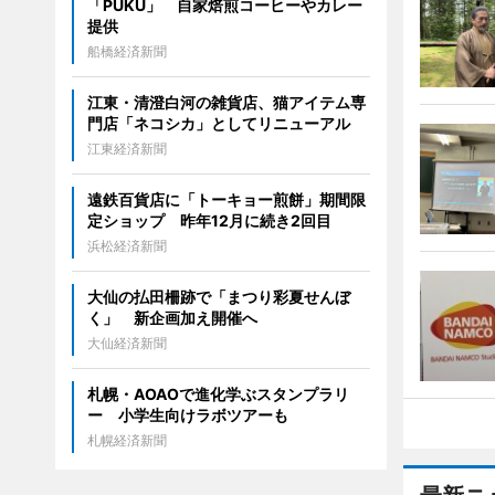
「PUKU」 自家焙煎コーヒーやカレー
提供
船橋経済新聞
江東・清澄白河の雑貨店、猫アイテム専
門店「ネコシカ」としてリニューアル
江東経済新聞
遠鉄百貨店に「トーキョー煎餅」期間限
定ショップ 昨年12月に続き2回目
浜松経済新聞
大仙の払田柵跡で「まつり彩夏せんぼ
く」 新企画加え開催へ
大仙経済新聞
札幌・AOAOで進化学ぶスタンプラリ
ー 小学生向けラボツアーも
札幌経済新聞