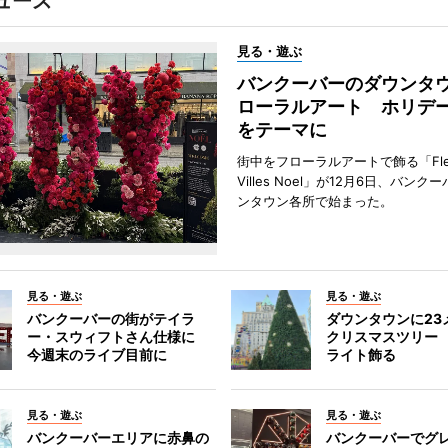
ュース
見る・遊ぶ
バンクーバーのダウンタ
ローラルアート ホリデ
をテーマに
街中をフローラルアートで飾る「Fleu
Villes Noel」が12月6日、バン
ンタウン各所で始まった。
見る・遊ぶ
見る・遊ぶ
バンクーバーの街がテイラ
ダウンタウンに23
ー・スウィフトさん仕様に
クリスマスツリー 
今週末のライブ目前に
ライト飾る
見る・遊ぶ
見る・遊ぶ
バンクーバーエリアに赤鼻の
バンクーバーでグ