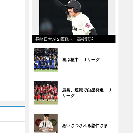
長崎日大が２回戦へ 高校野球
喜ぶ植中 Ｊリーグ
鹿島、逆転で白星発進 Ｊ
リーグ
あいさつされる悠仁さま