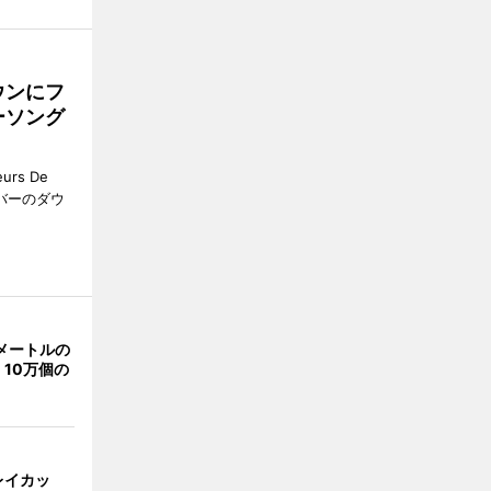
ウンにフ
ーソング
rs De
クーバーのダウ
メートルの
10万個の
レイカッ