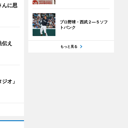
さんに思
プロ野球・西武２―５ソフ
トバンク
法伝え
もっと見る
タジオ」