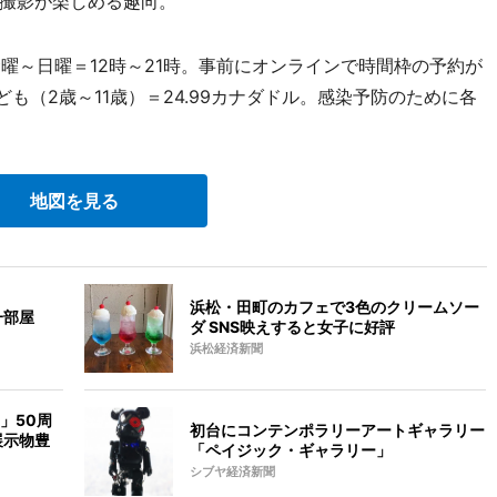
撮影が楽しめる趣向。
曜～日曜＝12時～21時。事前にオンラインで時間枠の予約が
ども（2歳～11歳）＝24.99カナダドル。感染予防のために各
地図を見る
浜松・田町のカフェで3色のクリームソー
の一部屋
ダ SNS映えすると女子に好評
浜松経済新聞
」50周
初台にコンテンポラリーアートギャラリー
展示物豊
「ペイジック・ギャラリー」
シブヤ経済新聞