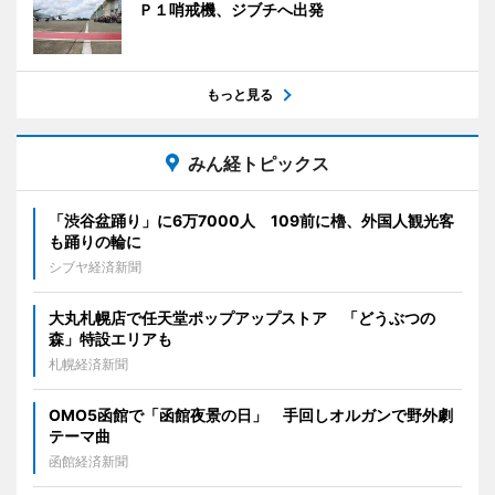
Ｐ１哨戒機、ジブチへ出発
もっと見る
みん経トピックス
「渋谷盆踊り」に6万7000人 109前に櫓、外国人観光客
も踊りの輪に
シブヤ経済新聞
大丸札幌店で任天堂ポップアップストア 「どうぶつの
森」特設エリアも
札幌経済新聞
OMO5函館で「函館夜景の日」 手回しオルガンで野外劇
テーマ曲
函館経済新聞