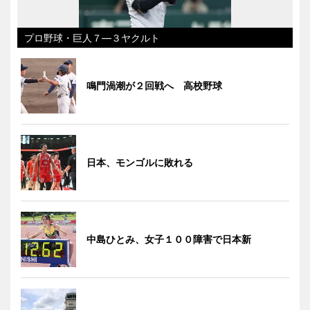
プロ野球・巨人７―３ヤクルト
鳴門渦潮が２回戦へ 高校野球
日本、モンゴルに敗れる
中島ひとみ、女子１００障害で日本新