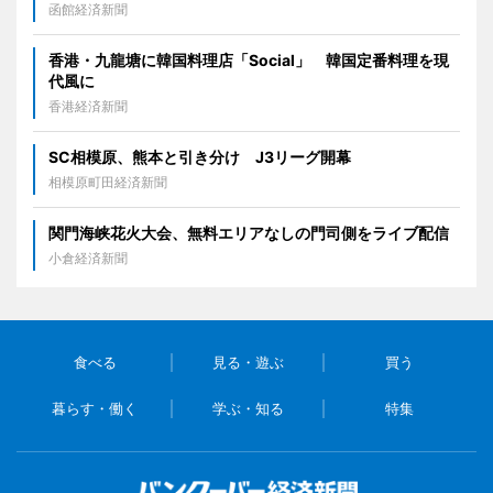
函館経済新聞
香港・九龍塘に韓国料理店「Social」 韓国定番料理を現
代風に
香港経済新聞
SC相模原、熊本と引き分け J3リーグ開幕
相模原町田経済新聞
関門海峡花火大会、無料エリアなしの門司側をライブ配信
小倉経済新聞
食べる
見る・遊ぶ
買う
暮らす・働く
学ぶ・知る
特集