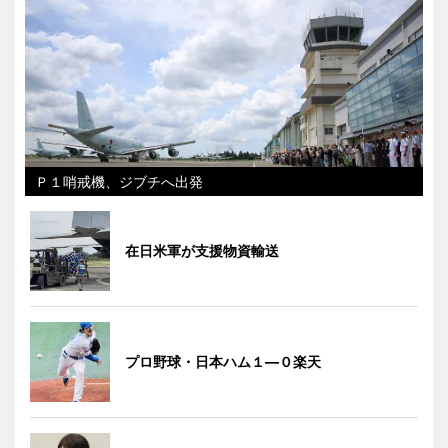
Ｐ１哨戒機、ジブチへ出発
在日米軍が支援物資輸送
プロ野球・日本ハム１―０楽天