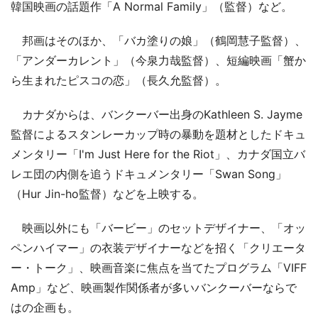
韓国映画の話題作「A Normal Family」（監督）など。
邦画はそのほか、「バカ塗りの娘」（鶴岡慧子監督）、
「アンダーカレント」（今泉力哉監督）、短編映画「蟹か
ら生まれたピスコの恋」（長久允監督）。
カナダからは、バンクーバー出身のKathleen S. Jayme
監督によるスタンレーカップ時の暴動を題材としたドキュ
メンタリー「I'm Just Here for the Riot」、カナダ国立バ
レエ団の内側を追うドキュメンタリー「Swan Song」
（Hur Jin-ho監督）などを上映する。
映画以外にも「バービー」のセットデザイナー、「オッ
ペンハイマー」の衣装デザイナーなどを招く「クリエータ
ー・トーク」、映画音楽に焦点を当てたプログラム「VIFF
Amp」など、映画製作関係者が多いバンクーバーならで
はの企画も。