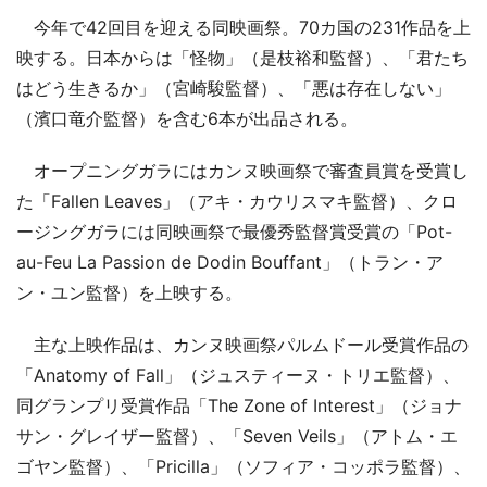
今年で42回目を迎える同映画祭。70カ国の231作品を上
映する。日本からは「怪物」（是枝裕和監督）、「君たち
はどう生きるか」（宮崎駿監督）、「悪は存在しない」
（濱口竜介監督）を含む6本が出品される。
オープニングガラにはカンヌ映画祭で審査員賞を受賞し
た「Fallen Leaves」（アキ・カウリスマキ監督）、クロ
ージングガラには同映画祭で最優秀監督賞受賞の「Pot-
au-Feu La Passion de Dodin Bouffant」（トラン・ア
ン・ユン監督）を上映する。
主な上映作品は、カンヌ映画祭パルムドール受賞作品の
「Anatomy of Fall」（ジュスティーヌ・トリエ監督）、
同グランプリ受賞作品「The Zone of Interest」（ジョナ
サン・グレイザー監督）、「Seven Veils」（アトム・エ
ゴヤン監督）、「Pricilla」（ソフィア・コッポラ監督）、