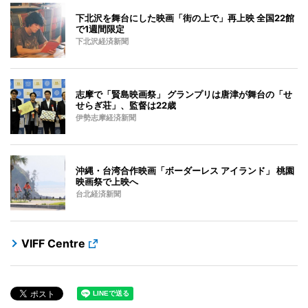
下北沢を舞台にした映画「街の上で」再上映 全国22館
で1週間限定
下北沢経済新聞
志摩で「賢島映画祭」 グランプリは唐津が舞台の「せ
せらぎ荘」、監督は22歳
伊勢志摩経済新聞
沖縄・台湾合作映画「ボーダーレス アイランド」 桃園
映画祭で上映へ
台北経済新聞
VIFF Centre