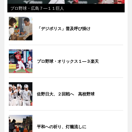
プロ野球・広島７―１１巨人
「デジポリス」普及呼び掛け
プロ野球・オリックス１―３楽天
佐野日大、２回戦へ 高校野球
平和への祈り、灯籠流しに