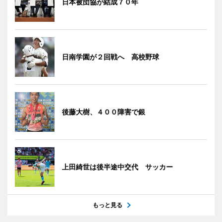
日本被団協が結成７０年
日南学園が２回戦へ 高校野球
後藤大樹、４００障害で銀
上田綺世は後半途中交代 サッカー
もっと見る