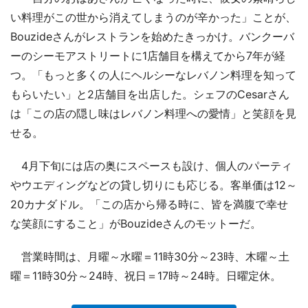
い料理がこの世から消えてしまうのが辛かった」ことが、
Bouzideさんがレストランを始めたきっかけ。バンクーバ
ーのシーモアストリートに1店舗目を構えてから7年が経
つ。「もっと多くの人にヘルシーなレバノン料理を知って
もらいたい」と2店舗目を出店した。シェフのCesarさん
は「この店の隠し味はレバノン料理への愛情」と笑顔を見
せる。
4月下旬には店の奥にスペースも設け、個人のパーティ
やウエディングなどの貸し切りにも応じる。客単価は12～
20カナダドル。「この店から帰る時に、皆を満腹で幸せ
な笑顔にすること」がBouzideさんのモットーだ。
営業時間は、月曜～水曜＝11時30分～23時、木曜～土
曜＝11時30分～24時、祝日＝17時～24時。日曜定休。