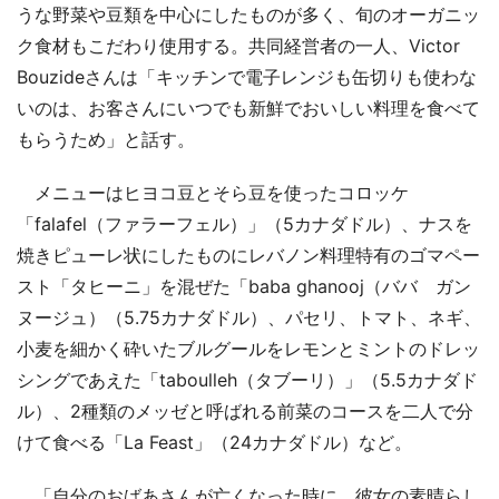
うな野菜や豆類を中心にしたものが多く、旬のオーガニッ
ク食材もこだわり使用する。共同経営者の一人、Victor
Bouzideさんは「キッチンで電子レンジも缶切りも使わな
いのは、お客さんにいつでも新鮮でおいしい料理を食べて
もらうため」と話す。
メニューはヒヨコ豆とそら豆を使ったコロッケ
「falafel（ファラーフェル）」（5カナダドル）、ナスを
焼きピューレ状にしたものにレバノン料理特有のゴマペー
スト「タヒーニ」を混ぜた「baba ghanooj（ババ ガン
ヌージュ）（5.75カナダドル）、パセリ、トマト、ネギ、
小麦を細かく砕いたブルグールをレモンとミントのドレッ
シングであえた「taboulleh（タブーリ）」（5.5カナダド
ル）、2種類のメッゼと呼ばれる前菜のコースを二人で分
けて食べる「La Feast」（24カナダドル）など。
「自分のおばあさんが亡くなった時に、彼女の素晴らし