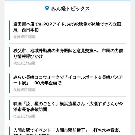
みん経トピックス
岩田屋本店でK-POPアイドルのVR映像が体験できる企画
展 西日本初
天神経済新聞
秩父市、地域外勤務の出身医師と意見交換へ 市民の力借
り情報呼びかけ
秩父経済新聞
みらい長崎ココウォークで「イコールボート＆長崎バスア
ート展」 90周年企画で
長崎経済新聞
映画「汝、星のごとく」横浜流星さん・広瀬すずさんが今
治市長を表敬訪問
今治経済新聞
入間市駅でイベント「入間市駅前横丁」 打ち水や音楽、