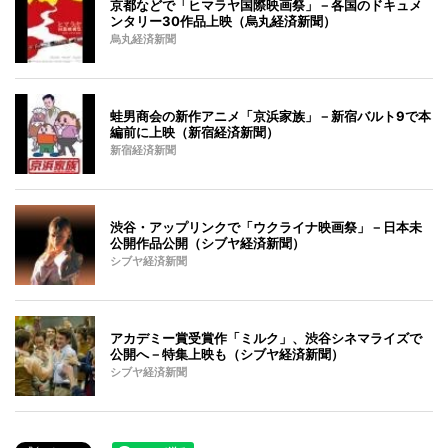
京都などで「ヒマラヤ国際映画祭」－各国のドキュメ
ンタリー30作品上映（烏丸経済新聞）
烏丸経済新聞
蛙男商会の新作アニメ「京浜家族」－新宿バルト9で本
編前に上映（新宿経済新聞）
新宿経済新聞
渋谷・アップリンクで「ウクライナ映画祭」－日本未
公開作品公開（シブヤ経済新聞）
シブヤ経済新聞
アカデミー賞受賞作「ミルク」、渋谷シネマライズで
公開へ－特集上映も（シブヤ経済新聞）
シブヤ経済新聞