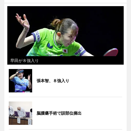
早田が８強入り
張本智、８強入り
脳腫瘍手術で誤部位摘出