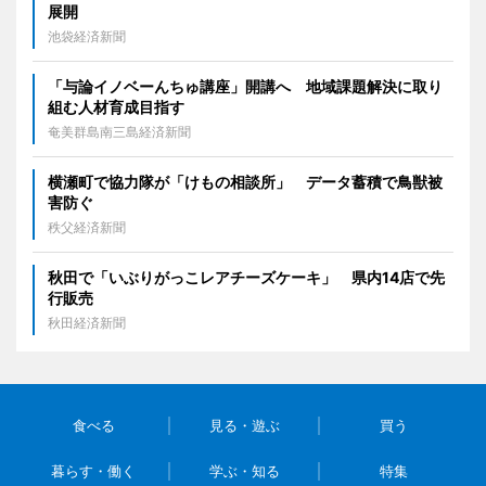
展開
池袋経済新聞
「与論イノベーんちゅ講座」開講へ 地域課題解決に取り
組む人材育成目指す
奄美群島南三島経済新聞
横瀬町で協力隊が「けもの相談所」 データ蓄積で鳥獣被
害防ぐ
秩父経済新聞
秋田で「いぶりがっこレアチーズケーキ」 県内14店で先
行販売
秋田経済新聞
食べる
見る・遊ぶ
買う
暮らす・働く
学ぶ・知る
特集