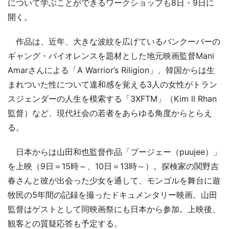
について学ぶことができるワークショップも8日・9日に
開く。
作品は、近年、大きな波紋を広げているバンクーバーの
ギャング・バイオレンスを題材とした地元映画監督Mani
Amarさんによる「A Warrior’s Riligion」、韓国からは生
まれついた性について違和感を覚える3人の女性がトラン
スジェンダーの人生を模索する「3XFTM」（Kim ll Rhan
監督）など、現代社会の若者をあらゆる角度からとらえ
る。
日本からは山田和也監督作品「プージェー（puujee）」
を上映（9日＝15時～、10日＝13時～）。探検家の関野吉
春さんと彼が出会った少女を通して、モンゴルを舞台に遊
牧民の5年間の記録を撮ったドキュメンタリー映画。山田
監督はゲストとして同映画祭にも日本から参加。上映後、
観客との質疑応答も予定する。