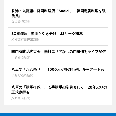
香港・九龍塘に韓国料理店「Social」 韓国定番料理を現
代風に
香港経済新聞
SC相模原、熊本と引き分け J3リーグ開幕
相模原町田経済新聞
関門海峡花火大会、無料エリアなしの門司側をライブ配信
小倉経済新聞
八広で「八八祭り」 1500人が提灯行列、多幸アートも
すみだ経済新聞
八戸の「騎馬打毬」、若手騎手の姿勇ましく 20年ぶりの
正式参拝も
八戸経済新聞