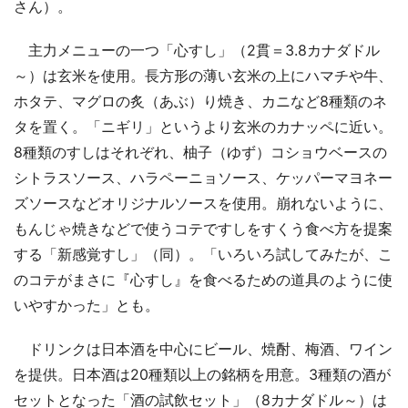
さん）。
主力メニューの一つ「心すし」（2貫＝3.8カナダドル
～）は玄米を使用。長方形の薄い玄米の上にハマチや牛、
ホタテ、マグロの炙（あぶ）り焼き、カニなど8種類のネ
タを置く。「ニギリ」というより玄米のカナッペに近い。
8種類のすしはそれぞれ、柚子（ゆず）コショウベースの
シトラスソース、ハラペーニョソース、ケッパーマヨネー
ズソースなどオリジナルソースを使用。崩れないように、
もんじゃ焼きなどで使うコテですしをすくう食べ方を提案
する「新感覚すし」（同）。「いろいろ試してみたが、こ
のコテがまさに『心すし』を食べるための道具のように使
いやすかった」とも。
ドリンクは日本酒を中心にビール、焼酎、梅酒、ワイン
を提供。日本酒は20種類以上の銘柄を用意。3種類の酒が
セットとなった「酒の試飲セット」（8カナダドル～）は