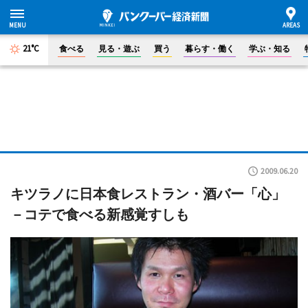
21°C
食べる
見る・遊ぶ
買う
暮らす・働く
学ぶ・知る
2009.06.20
キツラノに日本食レストラン・酒バー「心」
－コテで食べる新感覚すしも