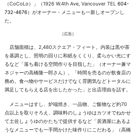
（CoCoLo）」（1926 W.4th Ave, Vancouver TEL
604-
732-4676
）がオーナー・メニューも一新しオープンし
た。
［広告］
店舗面積は、2,480スクエア・フィート。内装は黒や茶
を基調とし、照明の回りに和紙をくくり、柔らかい光にす
るなど「落ち着ける空間作りを目指した」（オーナー兼マ
ネジャーの高橋隆一郎さん）。「時間を売るのが飲食店の
務め。食べ物やサービスだけでなく雰囲気などトータルに
満足してもらえる店を出したかった」と出店理由を話す。
メニューはすし、炉端焼き、一品物、ご飯物など約70
点以上を取りそろえ、調味料のしょうゆはカツオでねかせ
て土佐しょうゆのかたちで提供するなど「居酒屋にあるよ
うなメニューでも一手間かけた味作りにこだわる」（高橋