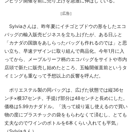
ンピック開催を前に売り上げを急激に伸ばしている。
［広告］
Sylviaさんは、昨年夏にイチゴとブドウの形をしたエコ
バッグの輸入販売ビジネスを立ち上げたが、ある日ふと
「カナダの国旗をあしらったバッグも作れるのでは」と思
い立ち、早速デザインに取り組んで商品化。今年1月に入
ってから、メープルリーフ柄のエコバッグをサイトや市内
店頭で新たに販売し始めたところ、五輪開催直前というタ
イミングも重なって予想以上の反響を呼んだ。
ポリエステル製の同バッグは、広げた状態では縦36セ
ンチ×横37センチ。手提げ部分は48センチと長めにした。
価格は5.99カナダドル。「洗って繰り返し使えるので買い
物の度にプラスチックの袋をもらわなくて済むし、とても
丈夫なのでワインのボトルを6本くらい入れても平気」
（Sylviaさん）。