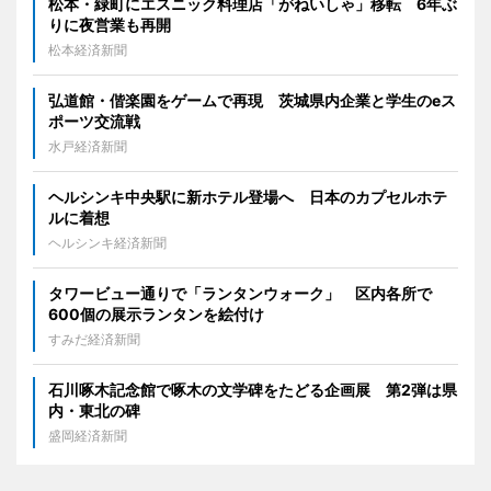
松本・緑町にエスニック料理店「がねいしゃ」移転 6年ぶ
りに夜営業も再開
松本経済新聞
弘道館・偕楽園をゲームで再現 茨城県内企業と学生のeス
ポーツ交流戦
水戸経済新聞
ヘルシンキ中央駅に新ホテル登場へ 日本のカプセルホテ
ルに着想
ヘルシンキ経済新聞
タワービュー通りで「ランタンウォーク」 区内各所で
600個の展示ランタンを絵付け
すみだ経済新聞
石川啄木記念館で啄木の文学碑をたどる企画展 第2弾は県
内・東北の碑
盛岡経済新聞