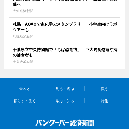
催へ
大仙経済新聞
札幌・AOAOで進化学ぶスタンプラリー 小学生向けラボ
ツアーも
札幌経済新聞
千葉県立中央博物館で「ちば恐竜博」 巨大肉食恐竜や海
の捕食者も
千葉経済新聞
食べる
見る・遊ぶ
買う
暮らす・働く
学ぶ・知る
特集