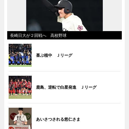
長崎日大が２回戦へ 高校野球
喜ぶ植中 Ｊリーグ
鹿島、逆転で白星発進 Ｊリーグ
あいさつされる悠仁さま