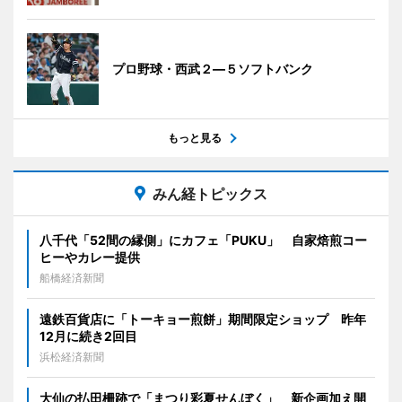
プロ野球・西武２―５ソフトバンク
もっと見る
みん経トピックス
八千代「52間の縁側」にカフェ「PUKU」 自家焙煎コー
ヒーやカレー提供
船橋経済新聞
遠鉄百貨店に「トーキョー煎餅」期間限定ショップ 昨年
12月に続き2回目
浜松経済新聞
大仙の払田柵跡で「まつり彩夏せんぼく」 新企画加え開