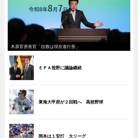
木原官房長官「拉致は現在進行形」
ＥＰＡ視野に議論継続
東海大甲府が２回戦へ 高校野球
岡本は１安打 大リーグ