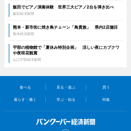
飯田でピアノ演奏体験 世界三大ピアノ2台を弾き比べ
飯田経済新聞
熊本・新市街に焼き鳥チェーン「鳥貴族」 県内2店舗目
熊本経済新聞
宇部の植物館で「夏休み特別企画」 涼しい夜にカブクワ
や夜咲花観賞
山口宇部経済新聞
食べる
見る・遊ぶ
買う
暮らす・働く
学ぶ・知る
特集