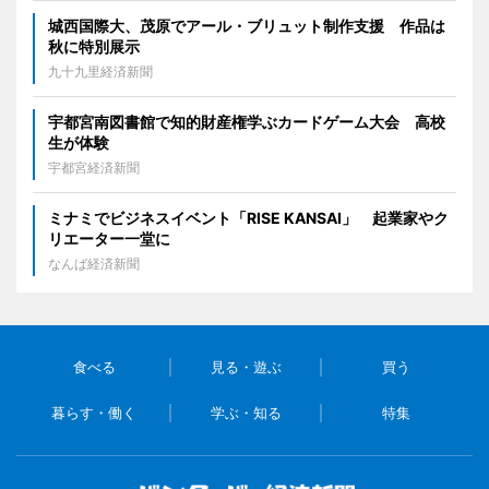
城西国際大、茂原でアール・ブリュット制作支援 作品は
秋に特別展示
九十九里経済新聞
宇都宮南図書館で知的財産権学ぶカードゲーム大会 高校
生が体験
宇都宮経済新聞
ミナミでビジネスイベント「RISE KANSAI」 起業家やク
リエーター一堂に
なんば経済新聞
食べる
見る・遊ぶ
買う
暮らす・働く
学ぶ・知る
特集