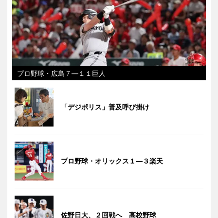
プロ野球・広島７―１１巨人
「デジポリス」普及呼び掛け
プロ野球・オリックス１―３楽天
佐野日大、２回戦へ 高校野球