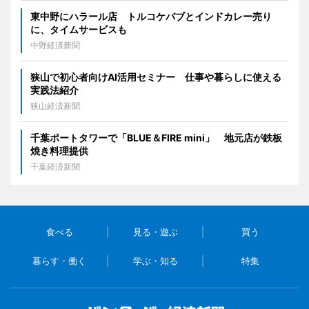
東中野にハラール店 トルコケバブとインドカレー売り
に、タイムサービスも
中野経済新聞
狭山で初心者向けAI活用セミナー 仕事や暮らしに使える
実践法紹介
狭山経済新聞
千葉ポートタワーで「BLUE＆FIRE mini」 地元店が鉄板
焼き料理提供
千葉経済新聞
食べる
見る・遊ぶ
買う
暮らす・働く
学ぶ・知る
特集