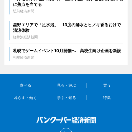
に焦点を当てる
弘前経済新聞
星野エリアで「足水浴」 13度の湧水とヒノキ香るおけで
清涼体験
軽井沢経済新聞
札幌でゲームイベント10月開催へ 高校生向け企画を新設
札幌経済新聞
食べる
見る・遊ぶ
買う
暮らす・働く
学ぶ・知る
特集