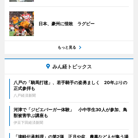
日本、豪州に惜敗 ラグビー
もっと見る
みん経トピックス
八戸の「騎馬打毬」、若手騎手の姿勇ましく 20年ぶりの
正式参拝も
八戸経済新聞
河津で「ジビエバーガー体験」 小中学生30人が参加、鳥
獣被害学ぶ講座も
伊豆下田経済新聞
「津軽伝承料理」の第2弾 正月や盆、農事など人が集う場