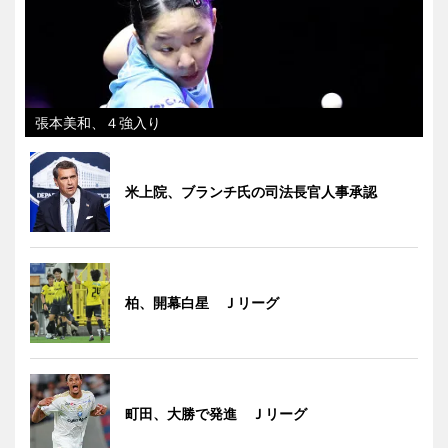
張本美和、４強入り
米上院、ブランチ氏の司法長官人事承認
柏、開幕白星 Ｊリーグ
町田、大勝で発進 Ｊリーグ