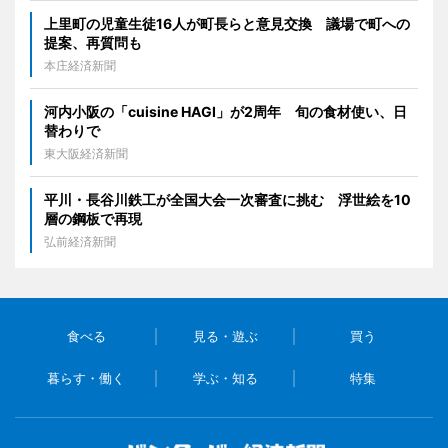
上里町の児童生徒16人が町長らと意見交換 議場で町への
提案、再質問も
本庄経済新聞
河内小阪の「cuisine HAGI」が2周年 旬の食材使い、日
替わりで
東大阪経済新聞
平川・長谷川鉄工が全国大会一次審査に挑む 浮世絵を10
層の鋼板で再現
弘前経済新聞
食べる
見る・遊ぶ
買う
暮らす・働く
学ぶ・知る
特集