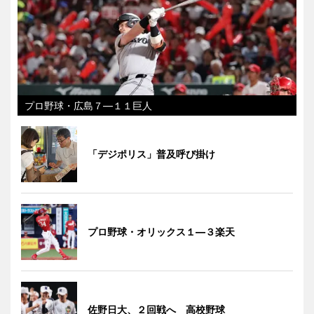
プロ野球・広島７―１１巨人
「デジポリス」普及呼び掛け
プロ野球・オリックス１―３楽天
佐野日大、２回戦へ 高校野球