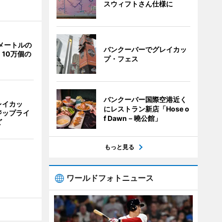
スウィフトさん仕様に
メートルの
バンクーバーでグレイカッ
10万個の
プ・フェス
バンクーバー国際空港近く
レイカッ
にレストラン新店「Hose o
ジップライ
f Dawn－曉公館」
ど
もっと見る
ワールドフォトニュース