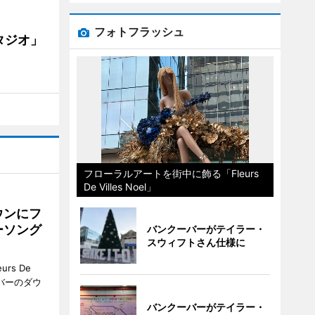
フォトフラッシュ
タジオ」
フローラルアートを街中に飾る「Fleurs
De Villes Noel」
ウンにフ
ーソング
バンクーバーがテイラー・
スウィフトさん仕様に
rs De
クーバーのダウ
バンクーバーがテイラー・