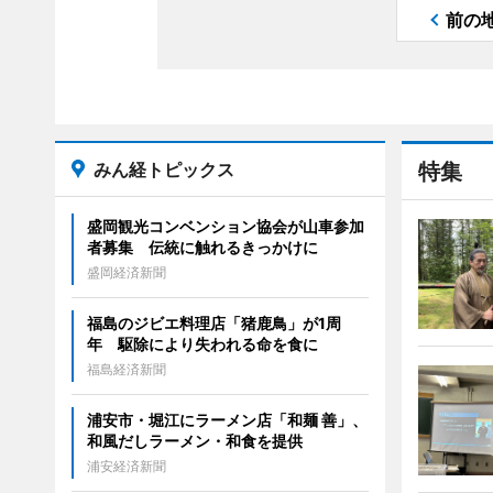
前の
みん経トピックス
特集
盛岡観光コンベンション協会が山車参加
者募集 伝統に触れるきっかけに
盛岡経済新聞
福島のジビエ料理店「猪鹿鳥」が1周
年 駆除により失われる命を食に
福島経済新聞
浦安市・堀江にラーメン店「和麺 善」、
和風だしラーメン・和食を提供
浦安経済新聞