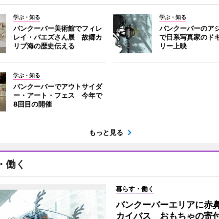
学ぶ・知る
学ぶ・知る
バンクーバー美術館でフィレ
バンクーバーのア
レイ・バエズさん展 故郷カ
で日系写真家のド
リブ海の歴史伝える
リー上映
学ぶ・知る
バンクーバーでアウトサイダ
ー・アート・フェス 今年で
8回目の開催
もっと見る
・働く
暮らす・働く
バンクーバーエリアに赤
カイバス おもちゃの寄