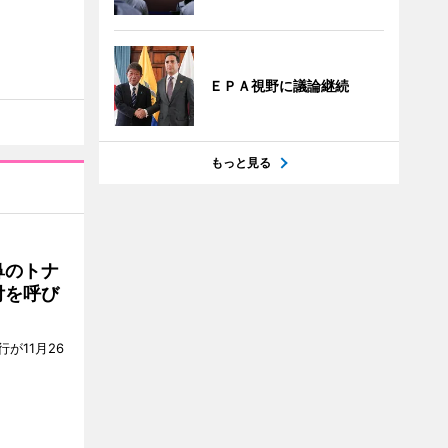
ＥＰＡ視野に議論継続
もっと見る
鼻のトナ
付を呼び
が11月26