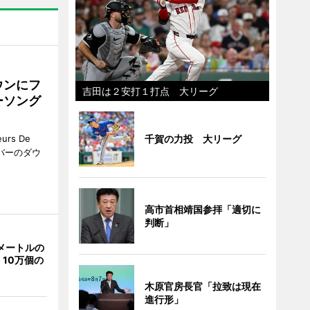
ウンにフ
吉田は２安打１打点 大リーグ
ーソング
千賀の力投 大リーグ
rs De
クーバーのダウ
高市首相靖国参拝「適切に
判断」
メートルの
10万個の
木原官房長官「拉致は現在
進行形」