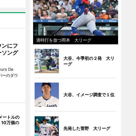
適時打を放つ岡本 大リーグ
ウンにフ
ーソング
大谷、今季初の２発 大リ
ーグ
rs De
クーバーのダウ
大谷、イメージ調査で１位
メートルの
10万個の
先発した菅野 大リーグ