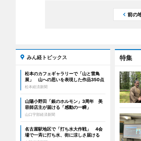
前の
みん経トピックス
特集
松本のカフェギャラリーで「山と雷鳥
展」 山への思いを表現した作品350点
松本経済新聞
山陽小野田「銀のホルモン」3周年 美
容師店主が届ける「感動の一瞬」
山口宇部経済新聞
名古屋駅地区で「打ち水大作戦」 4会
場で一斉に打ち水、街に涼しさ届ける