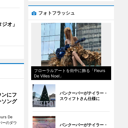
フォトフラッシュ
タジオ」
フローラルアートを街中に飾る「Fleurs
De Villes Noel」
バンクーバーがテイラー・
ウンにフ
スウィフトさん仕様に
ーソング
rs De
クーバーのダウ
バンクーバーがテイラー・