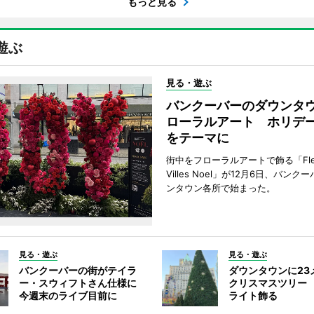
もっと見る
遊ぶ
見る・遊ぶ
バンクーバーのダウンタ
ローラルアート ホリデ
をテーマに
街中をフローラルアートで飾る「Fleu
Villes Noel」が12月6日、バン
ンタウン各所で始まった。
見る・遊ぶ
見る・遊ぶ
バンクーバーの街がテイラ
ダウンタウンに23
ー・スウィフトさん仕様に
クリスマスツリー 
今週末のライブ目前に
ライト飾る