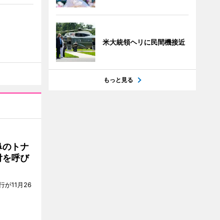
米大統領ヘリに民間機接近
もっと見る
鼻のトナ
付を呼び
が11月26