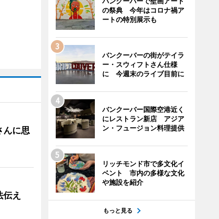
バンクーバーで壁画アート
の祭典 今年はコロナ禍ア
ートの特別展示も
バンクーバーの街がテイラ
ー・スウィフトさん仕様
に 今週末のライブ目前に
バンクーバー国際空港近く
にレストラン新店 アジア
ン・フュージョン料理提供
さんに思
リッチモンド市で多文化イ
ベント 市内の多様な文化
や施設を紹介
法伝え
もっと見る