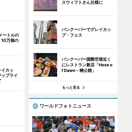
スウィフトさん仕様に
バンクーバーでグレイカッ
プ・フェス
メートルの
10万個の
バンクーバー国際空港近く
にレストラン新店「Hose o
レイカッ
f Dawn－曉公館」
ジップライ
ど
もっと見る
ワールドフォトニュース