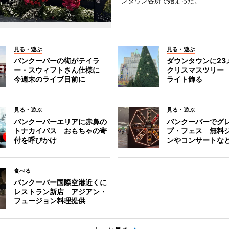
ンタウン各所で始まった。
見る・遊ぶ
見る・遊ぶ
バンクーバーの街がテイラ
ダウンタウンに23
ー・スウィフトさん仕様に
クリスマスツリー 
今週末のライブ目前に
ライト飾る
見る・遊ぶ
見る・遊ぶ
バンクーバーエリアに赤鼻の
バンクーバーでグ
トナカイバス おもちゃの寄
プ・フェス 無料
付を呼びかけ
ンやコンサートな
食べる
バンクーバー国際空港近くに
レストラン新店 アジアン・
フュージョン料理提供