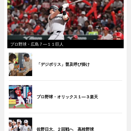
プロ野球・広島７―１１巨人
「デジポリス」普及呼び掛け
プロ野球・オリックス１―３楽天
佐野日大、２回戦へ 高校野球