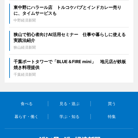
東中野にハラール店 トルコケバブとインドカレー売り
に、タイムサービスも
中野経済新聞
狭山で初心者向けAI活用セミナー 仕事や暮らしに使える
実践法紹介
狭山経済新聞
千葉ポートタワーで「BLUE＆FIRE mini」 地元店が鉄板
焼き料理提供
千葉経済新聞
食べる
見る・遊ぶ
買う
暮らす・働く
学ぶ・知る
特集