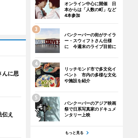
オンライン中心に開催 日
本からは「人数の町」など
4本参加
バンクーバーの街がテイラ
ー・スウィフトさん仕様
に 今週末のライブ目前に
リッチモンド市で多文化イ
さんに思
ベント 市内の多様な文化
や施設を紹介
バンクーバーのアジア映画
祭で日系写真家のドキュメ
法伝え
ンタリー上映
もっと見る