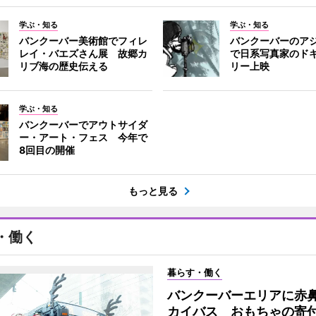
学ぶ・知る
学ぶ・知る
バンクーバー美術館でフィレ
バンクーバーのア
レイ・バエズさん展 故郷カ
で日系写真家のド
リブ海の歴史伝える
リー上映
学ぶ・知る
バンクーバーでアウトサイダ
ー・アート・フェス 今年で
8回目の開催
もっと見る
・働く
暮らす・働く
バンクーバーエリアに赤
カイバス おもちゃの寄