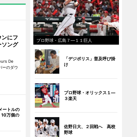
ウンにフ
プロ野球・広島７―１１巨人
ーソング
「デジポリス」普及呼び掛
rs De
け
クーバーのダウ
プロ野球・オリックス１―
３楽天
メートルの
10万個の
佐野日大、２回戦へ 高校
野球