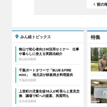
前の
みん経トピックス
特集
狭山で初心者向けAI活用セミナー 仕事
や暮らしに使える実践法紹介
狭山経済新聞
千葉ポートタワーで「BLUE＆FIRE
mini」 地元店が鉄板焼き料理提供
千葉経済新聞
上里町の児童生徒16人が町長らと意見交
換 議場で町への提案、再質問も
本庄経済新聞