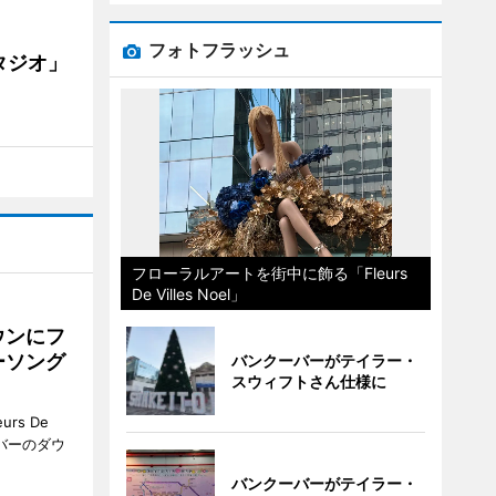
フォトフラッシュ
タジオ」
フローラルアートを街中に飾る「Fleurs
De Villes Noel」
ウンにフ
ーソング
バンクーバーがテイラー・
スウィフトさん仕様に
rs De
クーバーのダウ
バンクーバーがテイラー・