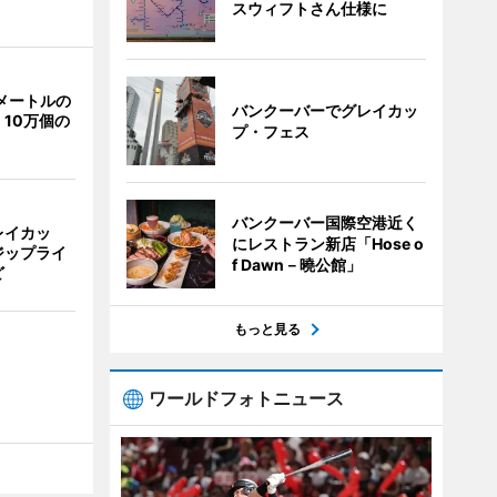
スウィフトさん仕様に
メートルの
バンクーバーでグレイカッ
10万個の
プ・フェス
バンクーバー国際空港近く
レイカッ
にレストラン新店「Hose o
ジップライ
f Dawn－曉公館」
ど
もっと見る
ワールドフォトニュース