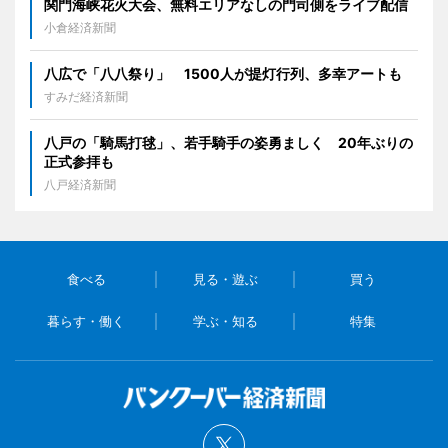
関門海峡花火大会、無料エリアなしの門司側をライブ配信
小倉経済新聞
八広で「八八祭り」 1500人が提灯行列、多幸アートも
すみだ経済新聞
八戸の「騎馬打毬」、若手騎手の姿勇ましく 20年ぶりの
正式参拝も
八戸経済新聞
食べる
見る・遊ぶ
買う
暮らす・働く
学ぶ・知る
特集