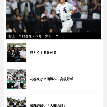
村上、２戦連発２６号 大リーグ
黙とうする参列者
花巻東が２回戦へ 高校野球
核廃絶願い「人間の鎖」