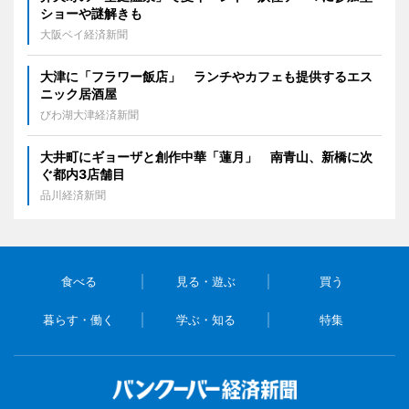
ショーや謎解きも
大阪ベイ経済新聞
大津に「フラワー飯店」 ランチやカフェも提供するエス
ニック居酒屋
びわ湖大津経済新聞
大井町にギョーザと創作中華「蓮月」 南青山、新橋に次
ぐ都内3店舗目
品川経済新聞
食べる
見る・遊ぶ
買う
暮らす・働く
学ぶ・知る
特集