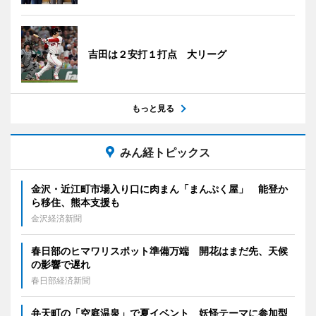
吉田は２安打１打点 大リーグ
もっと見る
みん経トピックス
金沢・近江町市場入り口に肉まん「まんぷく屋」 能登か
ら移住、熊本支援も
金沢経済新聞
春日部のヒマワリスポット準備万端 開花はまだ先、天候
の影響で遅れ
春日部経済新聞
弁天町の「空庭温泉」で夏イベント 妖怪テーマに参加型