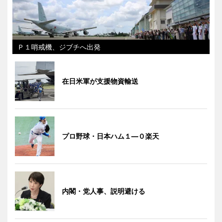
Ｐ１哨戒機、ジブチへ出発
在日米軍が支援物資輸送
プロ野球・日本ハム１―０楽天
内閣・党人事、説明避ける