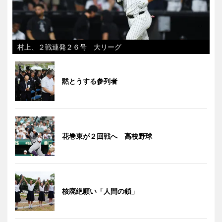
村上、２戦連発２６号 大リーグ
黙とうする参列者
花巻東が２回戦へ 高校野球
核廃絶願い「人間の鎖」