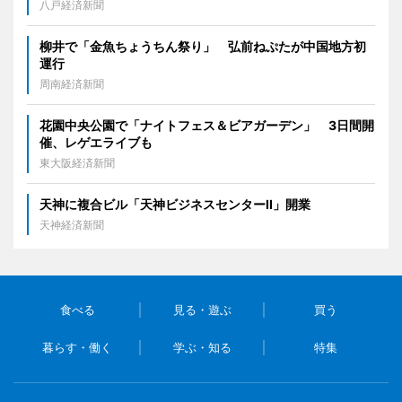
八戸経済新聞
柳井で「金魚ちょうちん祭り」 弘前ねぷたが中国地方初
運行
周南経済新聞
花園中央公園で「ナイトフェス＆ビアガーデン」 3日間開
催、レゲエライブも
東大阪経済新聞
天神に複合ビル「天神ビジネスセンターII」開業
天神経済新聞
食べる
見る・遊ぶ
買う
暮らす・働く
学ぶ・知る
特集