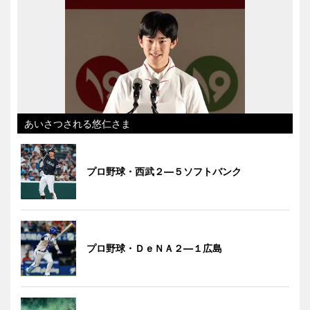
あいさつされる悠仁さま
プロ野球・西武２―５ソフトバンク
プロ野球・ＤｅＮＡ２―１広島