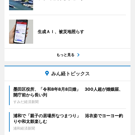
生成ＡＩ、被災地照らす
もっと見る
みん経トピックス
墨田区役所、「令和8年8月8日婚」 300人超が婚姻届、
開庁前から長い列
すみだ経済新聞
浦和で「親子の居場所なつまつり」 浴衣姿でヨーヨー釣
りや和太鼓楽しむ
浦和経済新聞