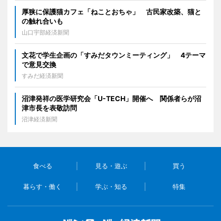
厚狭に保護猫カフェ「ねことおちゃ」 古民家改築、猫と
の触れ合いも
山口宇部経済新聞
文花で学生企画の「すみだタウンミーティング」 4テーマ
で意見交換
すみだ経済新聞
沼津発祥の医学研究会「U-TECH」開催へ 関係者らが沼
津市長を表敬訪問
沼津経済新聞
食べる
見る・遊ぶ
買う
暮らす・働く
学ぶ・知る
特集