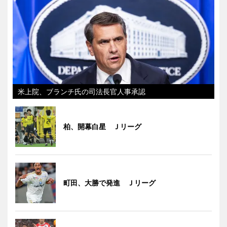
米上院、ブランチ氏の司法長官人事承認
柏、開幕白星 Ｊリーグ
町田、大勝で発進 Ｊリーグ