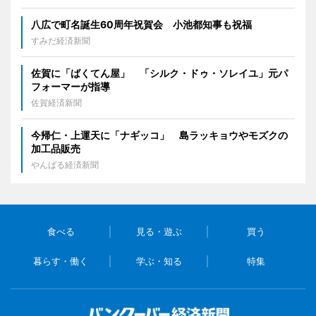
八広で町名誕生60周年祝賀会 小池都知事も祝福
すみだ経済新聞
佐賀に「ばくてん屋」 「シルク・ドゥ・ソレイユ」元パ
フォーマーが指導
佐賀経済新聞
今帰仁・上運天に「ナギッコ」 島ラッキョウやモズクの
加工品販売
やんばる経済新聞
食べる
見る・遊ぶ
買う
暮らす・働く
学ぶ・知る
特集