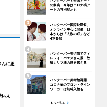
バンクーバーで壁画アート
の祭典 今年はコロナ禍ア
ートの特別展示も
バンクーバー国際映画祭、
オンライン中心に開催 日
本からは「人数の町」など
4本参加
バンクーバー美術館でフィ
レレイ・バエズさん展 故
郷カリブ海の歴史伝える
さんに思
バンクーバー美術館再開
コロナ禍のフロントライン
ワーカーは無料入館も
法伝え
もっと見る