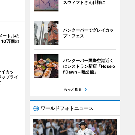
スウィフトさん仕様に
バンクーバーでグレイカッ
プ・フェス
メートルの
10万個の
バンクーバー国際空港近く
にレストラン新店「Hose o
レイカッ
f Dawn－曉公館」
ジップライ
ど
もっと見る
ワールドフォトニュース