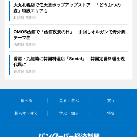
大丸札幌店で任天堂ポップアップストア 「どうぶつの
森」特設エリアも
札幌経済新聞
OMO5函館で「函館夜景の日」 手回しオルガンで野外劇
テーマ曲
函館経済新聞
香港・九龍塘に韓国料理店「Social」 韓国定番料理を現
代風に
香港経済新聞
食べる
見る・遊ぶ
買う
暮らす・働く
学ぶ・知る
特集