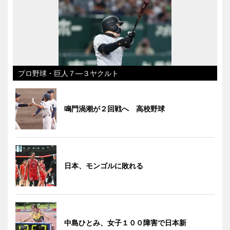
プロ野球・巨人７―３ヤクルト
鳴門渦潮が２回戦へ 高校野球
日本、モンゴルに敗れる
中島ひとみ、女子１００障害で日本新