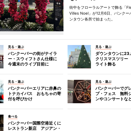
街中をフローラルアートで飾る「Fleu
Villes Noel」が12月6日、バン
ンタウン各所で始まった。
見る・遊ぶ
見る・遊ぶ
バンクーバーの街がテイラ
ダウンタウンに23
ー・スウィフトさん仕様に
クリスマスツリー 
今週末のライブ目前に
ライト飾る
見る・遊ぶ
見る・遊ぶ
バンクーバーエリアに赤鼻の
バンクーバーでグ
トナカイバス おもちゃの寄
プ・フェス 無料
付を呼びかけ
ンやコンサートな
食べる
バンクーバー国際空港近くに
レストラン新店 アジアン・