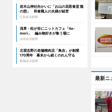
岩木山神社向かいに「お山の花彩食堂 龍
の憩」 和食職人の夫婦が経営
弘前経済新聞
浅草・松が谷にニットカフェ「ito-
mori」 編み物好きが集う場に
浅草経済新聞
北習志野の老舗精肉店「鳥吉」が創業
170周年 幕末から続くのれん守る
船橋経済新聞
最新ニ