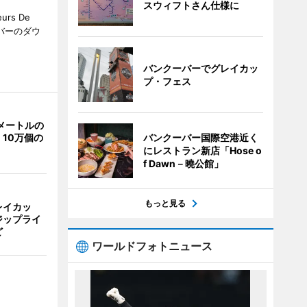
スウィフトさん仕様に
rs De
クーバーのダウ
バンクーバーでグレイカッ
プ・フェス
メートルの
10万個の
バンクーバー国際空港近く
にレストラン新店「Hose o
f Dawn－曉公館」
もっと見る
レイカッ
ジップライ
ど
ワールドフォトニュース