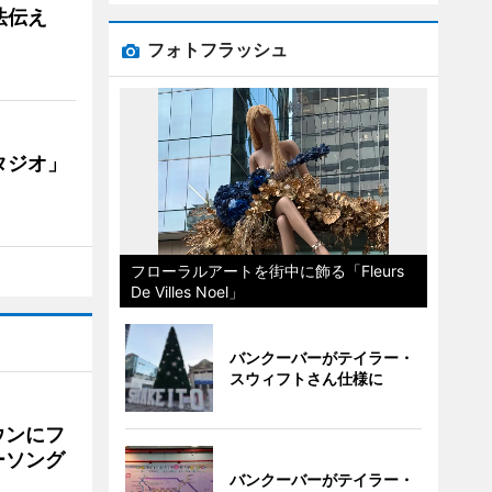
法伝え
フォトフラッシュ
タジオ」
フローラルアートを街中に飾る「Fleurs
De Villes Noel」
バンクーバーがテイラー・
スウィフトさん仕様に
ウンにフ
ーソング
バンクーバーがテイラー・