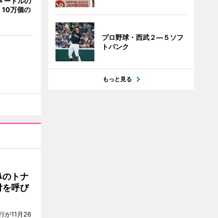
メートルの
10万個の
プロ野球・西武２―５ソフ
トバンク
もっと見る
鼻のトナ
付を呼び
が11月26