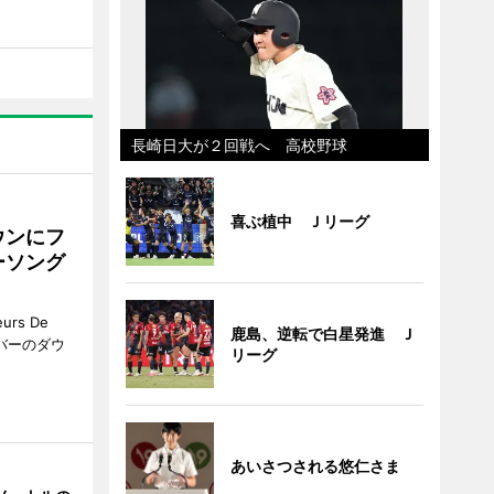
長崎日大が２回戦へ 高校野球
喜ぶ植中 Ｊリーグ
ウンにフ
ーソング
rs De
鹿島、逆転で白星発進 Ｊ
クーバーのダウ
リーグ
あいさつされる悠仁さま