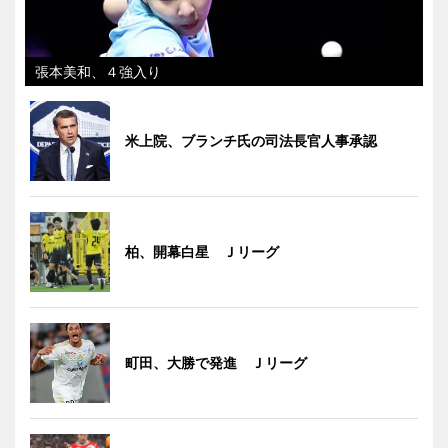
張本美和、４強入り
米上院、ブランチ氏の司法長官人事承認
柏、開幕白星 Ｊリーグ
町田、大勝で発進 Ｊリーグ