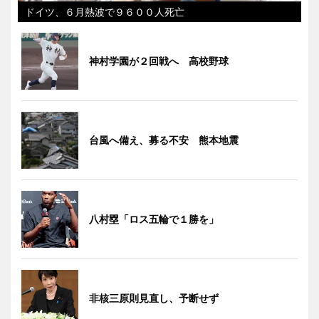
ドイツ、６月熱波で９６００人死亡
神村学園が２回戦へ 高校野球
台風へ備え、募る不安 熊本地震
八村塁「ロス五輪で１勝を」
非核三原則見直し、予断せず