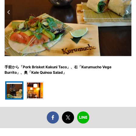
手前から「Pork Brisket Kakuni Taco」、右「Kurumucho Vege
Burrito」、奥「Kale Quinoa Salad」