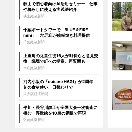
狭山で初心者向けAI活用セミナー 仕事
や暮らしに使える実践法紹介
狭山経済新聞
千葉ポートタワーで「BLUE＆FIRE
mini」 地元店が鉄板焼き料理提供
千葉経済新聞
上里町の児童生徒16人が町長らと意見交
換 議場で町への提案、再質問も
本庄経済新聞
河内小阪の「cuisine HAGI」が2周年
旬の食材使い、日替わりで
東大阪経済新聞
平川・長谷川鉄工が全国大会一次審査に
挑む 浮世絵を10層の鋼板で再現
弘前経済新聞