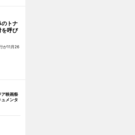
鼻のトナ
付を呼び
が11月26
ジア映画祭
キュメンタ