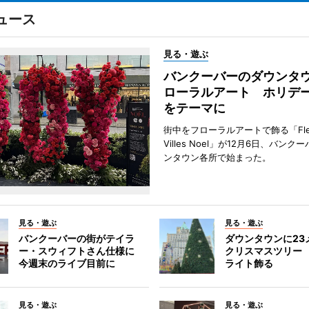
ュース
見る・遊ぶ
バンクーバーのダウンタ
ローラルアート ホリデ
をテーマに
街中をフローラルアートで飾る「Fleu
Villes Noel」が12月6日、バン
ンタウン各所で始まった。
見る・遊ぶ
見る・遊ぶ
バンクーバーの街がテイラ
ダウンタウンに23
ー・スウィフトさん仕様に
クリスマスツリー 
今週末のライブ目前に
ライト飾る
見る・遊ぶ
見る・遊ぶ