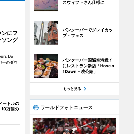
スウィフトさん仕様に
バンクーバーでグレイカッ
ウンにフ
プ・フェス
ーソング
rs De
バンクーバー国際空港近く
クーバーのダウ
にレストラン新店「Hose o
f Dawn－曉公館」
もっと見る
メートルの
ワールドフォトニュース
10万個の