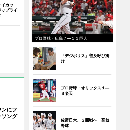
レイカッ
ジップライ
ど
プロ野球・広島７―１１巨人
「デジポリス」普及呼び掛
け
プロ野球・オリックス１―
３楽天
ウンにフ
ーソング
佐野日大、２回戦へ 高校
野球