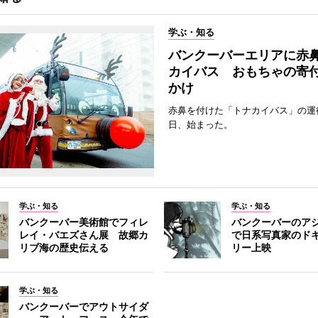
学ぶ・知る
バンクーバーエリアに赤
カイバス おもちゃの寄
かけ
赤鼻を付けた「トナカイバス」の運行
日、始まった。
学ぶ・知る
学ぶ・知る
バンクーバー美術館でフィレ
バンクーバーのア
レイ・バエズさん展 故郷カ
で日系写真家のド
リブ海の歴史伝える
リー上映
学ぶ・知る
バンクーバーでアウトサイダ