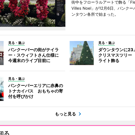
街中をフローラルアートで飾る「Fleu
Villes Noel」が12月6日、バン
ンタウン各所で始まった。
見る・遊ぶ
見る・遊ぶ
バンクーバーの街がテイラ
ダウンタウンに23
ー・スウィフトさん仕様に
クリスマスツリー 
今週末のライブ目前に
ライト飾る
見る・遊ぶ
バンクーバーエリアに赤鼻の
トナカイバス おもちゃの寄
付を呼びかけ
もっと見る
知る