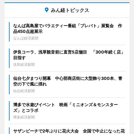
みん経トピックス
なんば高島屋でバラエティー番組「プレバト」展覧会 作
品450点超展示
なんば経済新聞
伊良コーラ、浅草観音前に直営5店舗目 「300年続く店」
目指す
浅草経済新聞
仙台七夕まつり開幕 中心部商店街に大型飾り300本、青
空の下で風に揺れ
仙台経済新聞
博多で水遊びイベント 映画「ミニオンズ＆モンスター
ズ」とコラボ
博多経済新聞
サザンビーチで2年ぶりに花火大会 全国で中止になった花