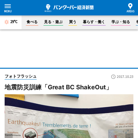
29°C
食べる
見る・遊ぶ
買う
暮らす・働く
学ぶ・知る
フォトフラッシュ
2017.10.23
地震防災訓練「Great BC ShakeOut」