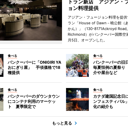
トラン新店 アジアン・
ョン料理提供
アジアン・フュージョン料理を提供
ラン「House of Dawn－曉公館
かん）」（130-8171Ackroyd Road,
Richmond）がバンクーバー国際空
月5日、オープンした。
食べる
食べる
バンクーバーに「ONIGIRI YA
バンクーバーの旧
おにぎり屋」 手頃価格で18
毎夏恒例の夏祭り
種提供
介や屋台など
食べる
食べる
バンクーバーのダウンタウン
カナダ建国記念日
にコンテナ利用のマーケッ
ンフェスティバル
ト 夏季限定で
化の紹介も
もっと見る