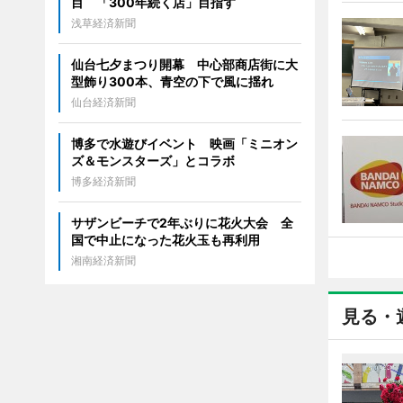
目 「300年続く店」目指す
浅草経済新聞
仙台七夕まつり開幕 中心部商店街に大
型飾り300本、青空の下で風に揺れ
仙台経済新聞
博多で水遊びイベント 映画「ミニオン
ズ＆モンスターズ」とコラボ
博多経済新聞
サザンビーチで2年ぶりに花火大会 全
国で中止になった花火玉も再利用
湘南経済新聞
見る・