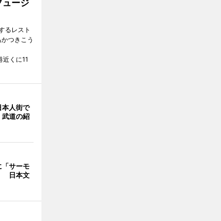
フュージ
するレスト
（あかつきこう
港近くに11
日本人街で
 武道の紹
に「サーモ
」 日本文