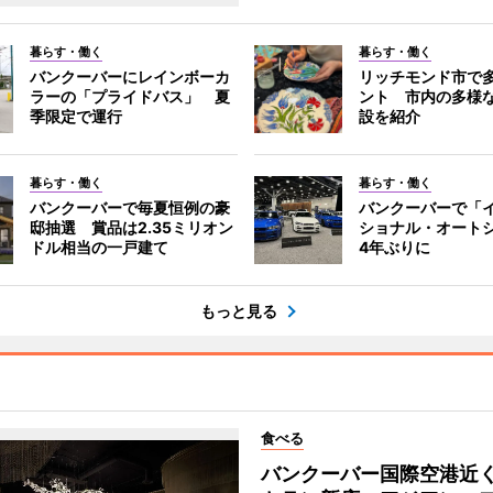
暮らす・働く
暮らす・働く
バンクーバーにレインボーカ
リッチモンド市で
ラーの「プライドバス」 夏
ント 市内の多様
季限定で運行
設を紹介
暮らす・働く
暮らす・働く
バンクーバーで毎夏恒例の豪
バンクーバーで「
邸抽選 賞品は2.35ミリオン
ショナル・オート
ドル相当の一戸建て
4年ぶりに
もっと見る
食べる
バンクーバー国際空港近