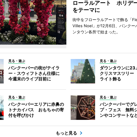
ローラルアート ホリデ
をテーマに
街中をフローラルアートで飾る「Fleu
Villes Noel」が12月6日、バン
ンタウン各所で始まった。
見る・遊ぶ
見る・遊ぶ
バンクーバーの街がテイラ
ダウンタウンに23
ー・スウィフトさん仕様に
クリスマスツリー 
今週末のライブ目前に
ライト飾る
見る・遊ぶ
見る・遊ぶ
バンクーバーエリアに赤鼻の
バンクーバーでグ
トナカイバス おもちゃの寄
プ・フェス 無料
付を呼びかけ
ンやコンサートな
もっと見る