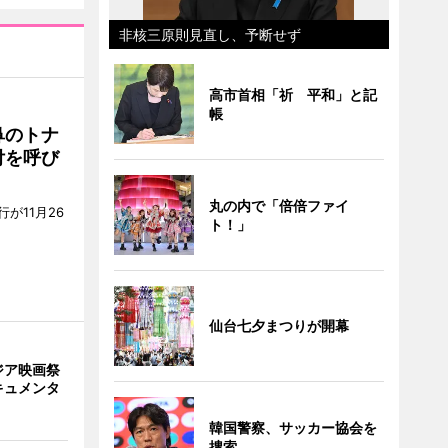
非核三原則見直し、予断せず
高市首相「祈 平和」と記
帳
鼻のトナ
付を呼び
丸の内で「倍倍ファイ
が11月26
ト！」
仙台七夕まつりが開幕
ジア映画祭
キュメンタ
韓国警察、サッカー協会を
捜索