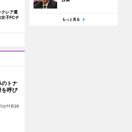
ンクレア選
女子FCチ
もっと見る
鼻のトナ
付を呼び
が11月26