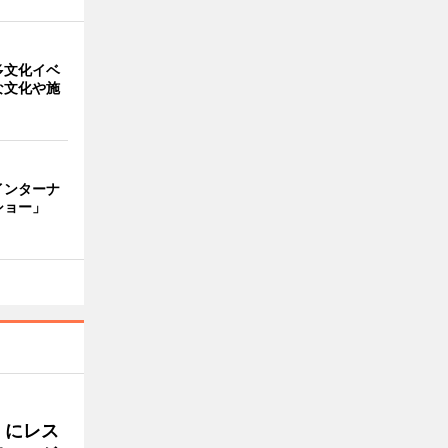
多文化イベ
な文化や施
インターナ
ショー」
くにレス