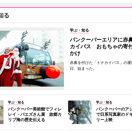
知る
学ぶ・知る
バンクーバーエリアに赤
カイバス おもちゃの寄
かけ
赤鼻を付けた「トナカイバス」の運行
日、始まった。
学ぶ・知る
学ぶ・知る
バンクーバー美術館でフィレ
バンクーバーのア
レイ・バエズさん展 故郷カ
で日系写真家のド
リブ海の歴史伝える
リー上映