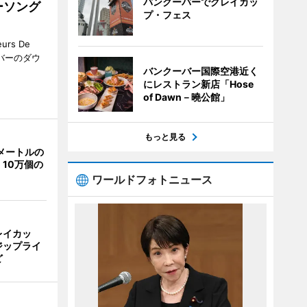
バンクーバーでグレイカッ
ーソング
プ・フェス
rs De
クーバーのダウ
バンクーバー国際空港近く
にレストラン新店「Hose
of Dawn－曉公館」
もっと見る
メートルの
10万個の
ワールドフォトニュース
レイカッ
ジップライ
ど