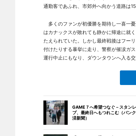
通勤客であふれ、市郊外へ向かう道路は1
多くのファンが初優勝を期待し一喜一憂
はカナックスが敗れても静かに帰途に就く
たえられていた。しかし最終戦後はフーリ
付けたりする暴挙に走り、警察が催涙ガス
運行中止にもなり、ダウンタウンへ入る交
GAME７へ希望つなぐ－スタン
プ、最終日へもつれこむ（バンク
済新聞）