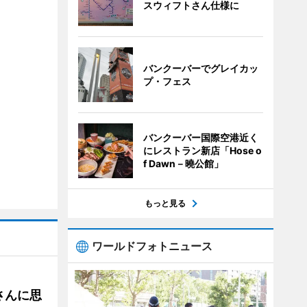
スウィフトさん仕様に
バンクーバーでグレイカッ
プ・フェス
バンクーバー国際空港近く
にレストラン新店「Hose o
f Dawn－曉公館」
もっと見る
ワールドフォトニュース
さんに思