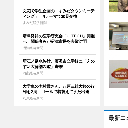
文花で学生企画の「すみだタウンミーテ
ィング」 4テーマで意見交換
すみだ経済新聞
沼津発祥の医学研究会「U-TECH」開催
へ 関係者らが沼津市長を表敬訪問
沼津経済新聞
新江ノ島水族館、藤沢市立学校に「えの
すい大解剖図鑑」寄贈
湘南経済新聞
大学生の木村栞さん、八戸三社大祭の行
列を2周 ゴールで着替えてまた出発
八戸経済新聞
最新ニ