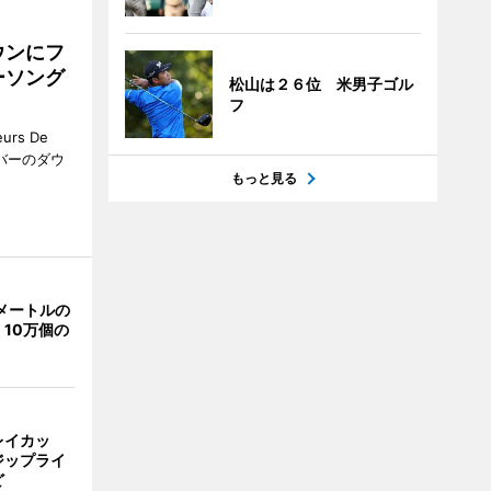
ウンにフ
ーソング
松山は２６位 米男子ゴル
フ
rs De
クーバーのダウ
もっと見る
メートルの
10万個の
レイカッ
ジップライ
ど