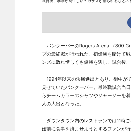
試合後、暴動が発生し店のガラスが割られるなどの
バンクーバーのRogers Arena （800 Gri
プの最終戦が行われた。初優勝を賭けて戦
ンズに敗れ惜しくも優勝を逃し、試合後、
1994年以来の決勝進出とあり、街中が
見せていたバンクーバー。最終戦試合当日
らチームカラーのシャツやジャージーを着
人の人出となった。
ダウンタウン内のレストランでは11時ご
始前に食事を済ませようとするファンが行