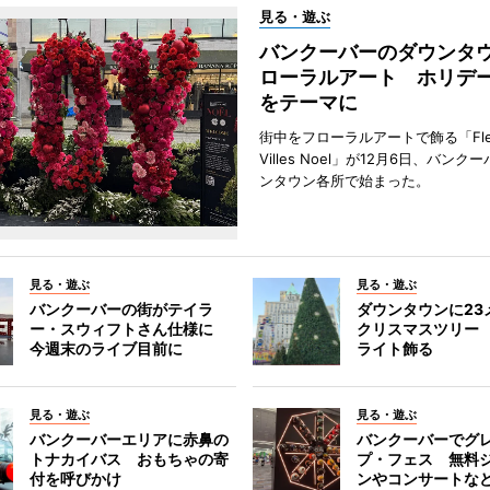
見る・遊ぶ
バンクーバーのダウンタ
ローラルアート ホリデ
をテーマに
街中をフローラルアートで飾る「Fleu
Villes Noel」が12月6日、バン
ンタウン各所で始まった。
見る・遊ぶ
見る・遊ぶ
バンクーバーの街がテイラ
ダウンタウンに23
ー・スウィフトさん仕様に
クリスマスツリー 
今週末のライブ目前に
ライト飾る
見る・遊ぶ
見る・遊ぶ
バンクーバーエリアに赤鼻の
バンクーバーでグ
トナカイバス おもちゃの寄
プ・フェス 無料
付を呼びかけ
ンやコンサートな