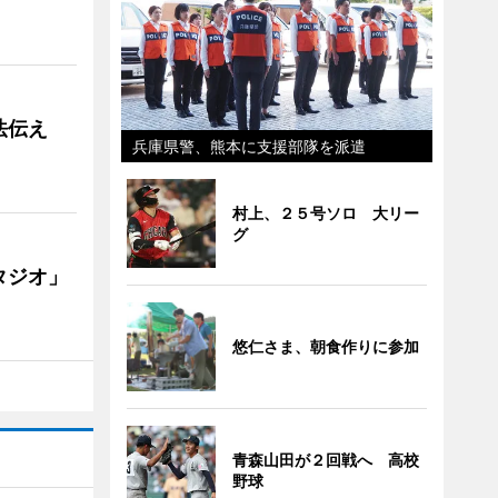
法伝え
兵庫県警、熊本に支援部隊を派遣
村上、２５号ソロ 大リー
グ
タジオ」
悠仁さま、朝食作りに参加
青森山田が２回戦へ 高校
野球