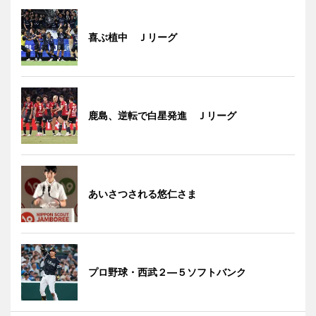
喜ぶ植中 Ｊリーグ
鹿島、逆転で白星発進 Ｊリーグ
あいさつされる悠仁さま
プロ野球・西武２―５ソフトバンク