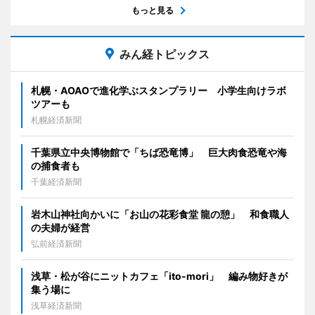
もっと見る
みん経トピックス
札幌・AOAOで進化学ぶスタンプラリー 小学生向けラボ
ツアーも
札幌経済新聞
千葉県立中央博物館で「ちば恐竜博」 巨大肉食恐竜や海
の捕食者も
千葉経済新聞
岩木山神社向かいに「お山の花彩食堂 龍の憩」 和食職人
の夫婦が経営
弘前経済新聞
浅草・松が谷にニットカフェ「ito-mori」 編み物好きが
集う場に
浅草経済新聞