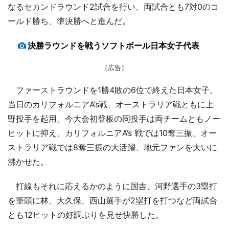
なるセカンドラウンド2試合を行い、両試合とも7対0のコ
ールド勝ち、準決勝へと進んだ。
決勝ラウンドを戦うソフトボール日本女子代表
［広告］
ファーストラウンドを1勝4敗の6位で終えた日本女子。
当日のカリフォルニアA’s戦、オーストラリア戦ともに上
野投手を起用。今大会初登板の同投手は両チームともノー
ヒットに抑え、カリフォルニアA’s 戦では10奪三振、オー
ストラリア戦では8奪三振の大活躍、地元ファンを大いに
沸かせた。
打線もそれに応えるかのように国吉、河野選手の3塁打
を筆頭に林、大久保、西山選手が2塁打を打つなど両試合
とも12ヒットの好調ぶりを見せ快勝した。