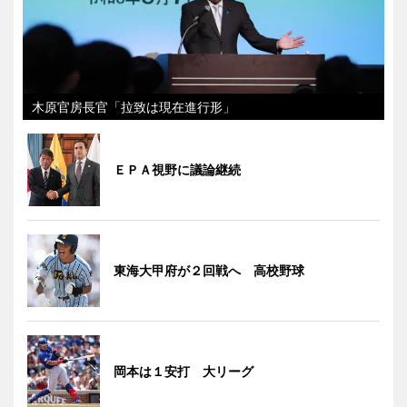
木原官房長官「拉致は現在進行形」
ＥＰＡ視野に議論継続
東海大甲府が２回戦へ 高校野球
岡本は１安打 大リーグ